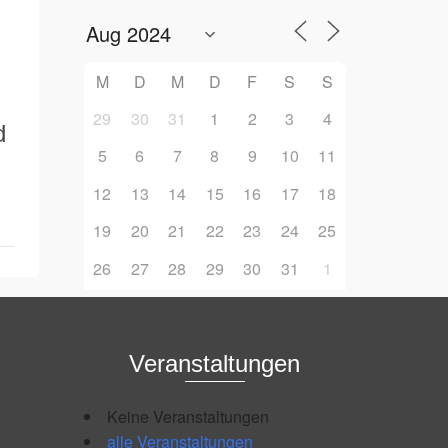
M
D
M
D
F
S
S
29
30
31
1
2
3
4
d
5
6
7
8
9
10
11
12
13
14
15
16
17
18
19
20
21
22
23
24
25
26
27
28
29
30
31
1
Veranstaltungen
Keine Veranstaltungen
alle Veranstaltungen