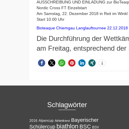
AUSSCHREIBUNG UND EINLADUNG zur BioTeaque
Nordic Cross FT Einzelstart
Am Samstag, 22. Dezember 2018 in Reit im Winkl 
Start 10.00 Uhr
Bioteaque Chiemgau Langlauftournee 22.12.2018
Die Durchführung der Wettkämp
am Freitag, entsprechend der 
Schlagwörter
Bayerischer
Alpencup
2016
Athletiktest
biathlon
BSC
Schülercup
BSV