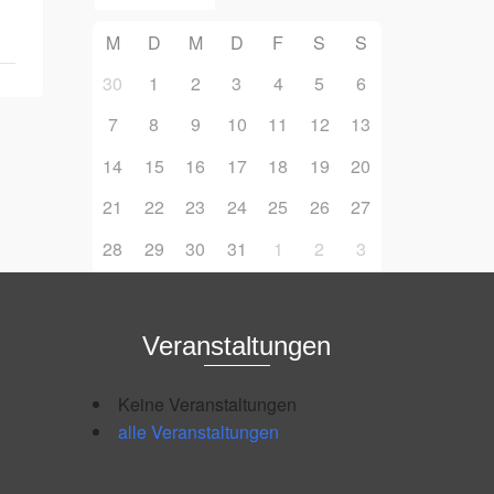
M
D
M
D
F
S
S
30
1
2
3
4
5
6
7
8
9
10
11
12
13
14
15
16
17
18
19
20
21
22
23
24
25
26
27
28
29
30
31
1
2
3
Veranstaltungen
Keine Veranstaltungen
alle Veranstaltungen