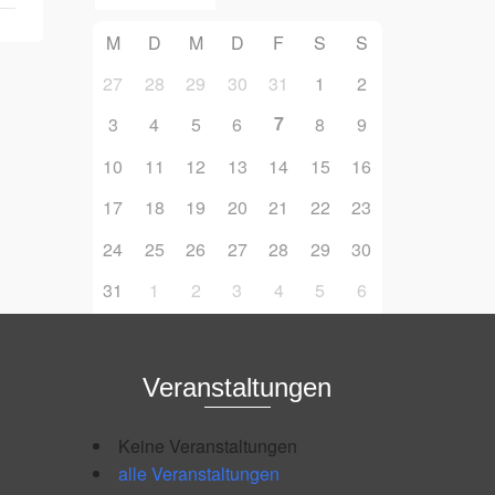
M
D
M
D
F
S
S
27
28
29
30
31
1
2
7
3
4
5
6
8
9
10
11
12
13
14
15
16
17
18
19
20
21
22
23
24
25
26
27
28
29
30
31
1
2
3
4
5
6
Veranstaltungen
Keine Veranstaltungen
alle Veranstaltungen