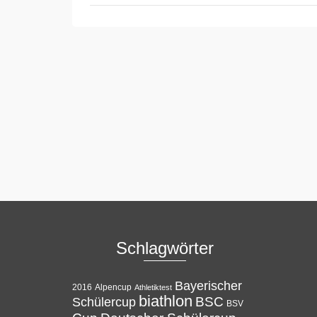
Schlagwörter
Bayerischer
Alpencup
2016
Athletiktest
biathlon
BSC
Schülercup
BSV