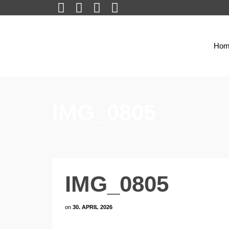
Hom
IMG_0805
IMG_0805
on
30. APRIL 2026