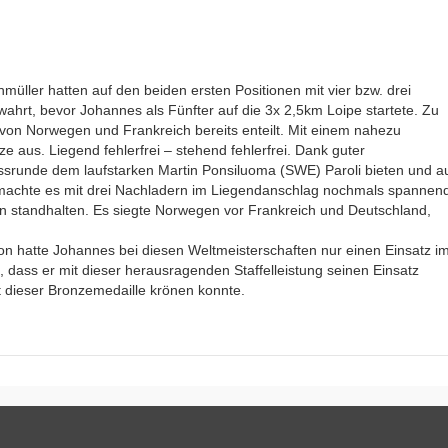
müller hatten auf den beiden ersten Positionen mit vier bzw. drei
ahrt, bevor Johannes als Fünfter auf die 3x 2,5km Loipe startete. Zu
on Norwegen und Frankreich bereits enteilt. Mit einem nahezu
 aus. Liegend fehlerfrei – stehend fehlerfrei. Dank guter
ussrunde dem laufstarken Martin Ponsiluoma (SWE) Paroli bieten und a
machte es mit drei Nachladern im Liegendanschlag nochmals spannen
standhalten. Es siegte Norwegen vor Frankreich und Deutschland,
on hatte Johannes bei diesen Weltmeisterschaften nur einen Einsatz i
, dass er mit dieser herausragenden Staffelleistung seinen Einsatz
it dieser Bronzemedaille krönen konnte.