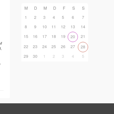
M
D
M
D
F
S
S
1
2
3
4
5
6
7
8
9
10
11
12
13
14
15
16
17
18
19
21
20
uf
22
23
24
25
26
27
28
d,
29
30
1
2
3
4
5
m