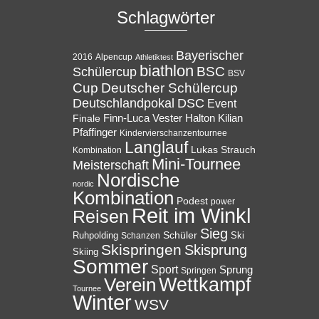
Schlagwörter
Bayerischer
Alpencup
2016
Athletiktest
biathlon
BSC
Schülercup
BSV
Cup
Deutscher Schülercup
Deutschlandpokal
DSC
Event
Halton
Finale
Finn-Luca Vester
Kilian
Pfaffinger
Kindervierschanzentournee
Langlauf
Lukas Strauch
Kombination
Mini-Tournee
Meisterschaft
Nordische
nordic
Kombination
Podest
power
Reit im Winkl
Reisen
Sieg
Ruhpolding
Schüler
Ski
Schanzen
Skispringen
Skisprung
Skiing
Sommer
Sport
Sprung
Springen
Wettkampf
Verein
Tournee
Winter
WSV