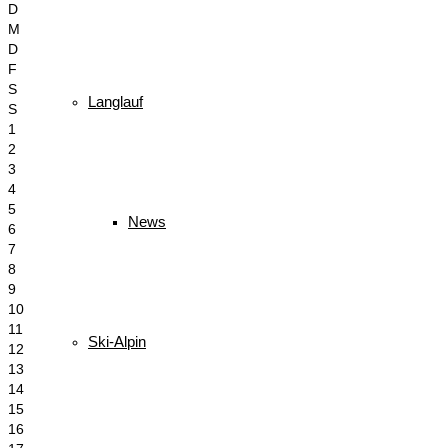
D
M
D
F
S
Langlauf
S
1
2
3
4
5
News
6
7
8
9
10
11
Ski-Alpin
12
13
14
15
16