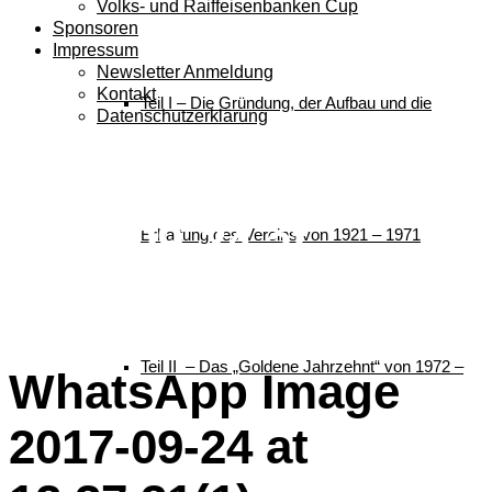
Volks- und Raiffeisenbanken Cup
Sponsoren
Impressum
Newsletter Anmeldung
Kontakt
Teil I – Die Gründung, der Aufbau und die
Datenschutzerklärung
WhatsApp Image
2017-09-24 at
Erhaltung des Vereins von 1921 – 1971
12.37.31(1)
Teil II – Das „Goldene Jahrzehnt“ von 1972 –
WhatsApp Image
2017-09-24 at