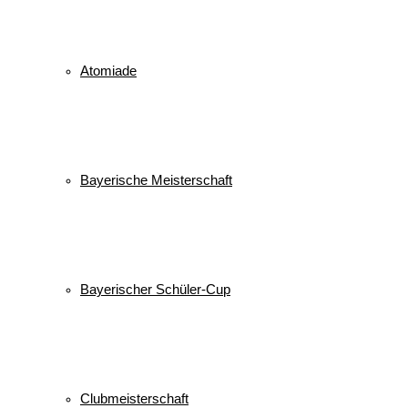
© 2026 WSV Reit im Winkl e.V. powerd by Maximilian Hamberger
Atomiade
Bayerische Meisterschaft
Bayerischer Schüler-Cup
Clubmeisterschaft