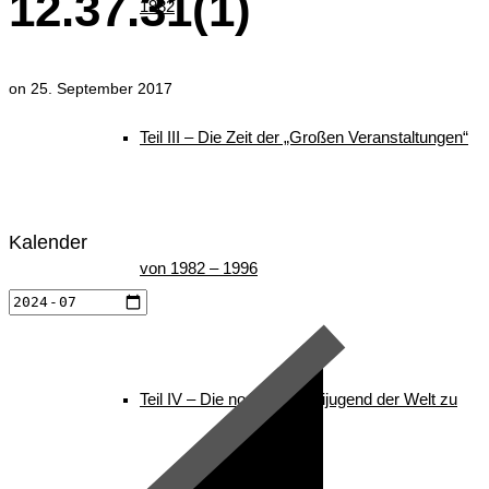
12.37.31(1)
1982
on
25. September 2017
Teil III – Die Zeit der „Großen Veranstaltungen“
Kalender
von 1982 – 1996
Teil IV – Die nordische Skijugend der Welt zu