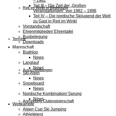
– 1982
Teil III – Die Zeit der „Großen
Reit im Winkl in Bewegung
Veranstaltungen“ von 1982 – 1996
Teil IV – Die nordische Skijugend der Welt
zu Gast in Reit im Winkl
Vorstandschaft
Ehrenmitglieder/ Ehrentafel
Busbelegung
Termine
Downloads
Mannschaft
Biathlon
News
Langlauf
News
Ausschreibungen
Ski-Alpin
News
Snowboard
News
Nordische Kombination/ Sprung
News
Anmeldung Clubmeisterschaft
Wettkämpfe
Alpen Cup Ski Jumping
Athletiktest