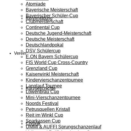
Atomiade
Bayerische Meisterschaft
Bayerischer Schüler-Cup
Rennmeldung
Clubmeisterschaft
Continental Cup
Deutsche Jugend-Meisterschaft
Deutsche Meisterschaft
Deutschlandpokal
DSV Schülercup
Verein
E.ON Bayern Schülercup
FIS World Cup Cross-Country
Grenzland Cup
Kaiserwinkl Meisterschaft
Kindervierschanzentournee
Langlauf Tournee
Kurzgeschichte
Löwenbräu Cup
Mini-Vierschanzentournee
Noords Festival
Petrusquellen Kristall
Reit im Winkl Cup
Sparkassen Cup
Chronik
UMMI & AUFFI Sprungschanzenlauf