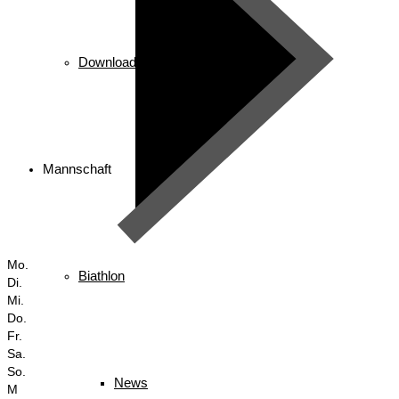
Downloads
Mannschaft
Mo.
Biathlon
Di.
Mi.
Do.
Fr.
Sa.
So.
News
M