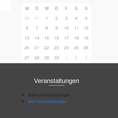
M
D
M
D
F
S
S
30
31
1
2
3
4
5
6
7
8
9
10
11
12
13
14
15
16
17
18
19
20
21
22
23
24
25
26
27
28
29
30
1
2
3
Veranstaltungen
Keine Veranstaltungen
alle Veranstaltungen