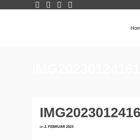
Hom
IMG20230124161
IMG2023012416
on
2. FEBRUAR 2023