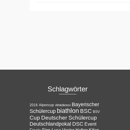
Schlagwörter
Bayerischer
Alpencup
2016
Athletiktest
biathlon
BSC
Schülercup
BSV
Cup
Deutscher Schülercup
Deutschlandpokal
DSC
Event
Halton
Finale
Finn-Luca Vester
Kilian