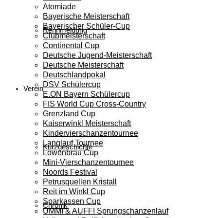
Atomiade
Bayerische Meisterschaft
Bayerischer Schüler-Cup
Rennmeldung
Clubmeisterschaft
Continental Cup
Deutsche Jugend-Meisterschaft
Deutsche Meisterschaft
Deutschlandpokal
DSV Schülercup
Verein
E.ON Bayern Schülercup
FIS World Cup Cross-Country
Grenzland Cup
Kaiserwinkl Meisterschaft
Kindervierschanzentournee
Langlauf Tournee
Kurzgeschichte
Löwenbräu Cup
Mini-Vierschanzentournee
Noords Festival
Petrusquellen Kristall
Reit im Winkl Cup
Sparkassen Cup
Chronik
UMMI & AUFFI Sprungschanzenlauf