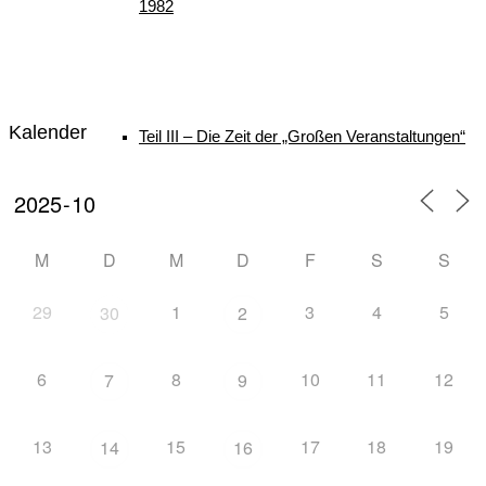
1982
Kalender
Teil III – Die Zeit der „Großen Veranstaltungen“
M
D
M
D
F
S
S
von 1982 – 1996
29
1
3
4
5
30
2
6
8
10
11
12
7
9
Teil IV – Die nordische Skijugend der Welt zu
13
15
17
18
19
14
16