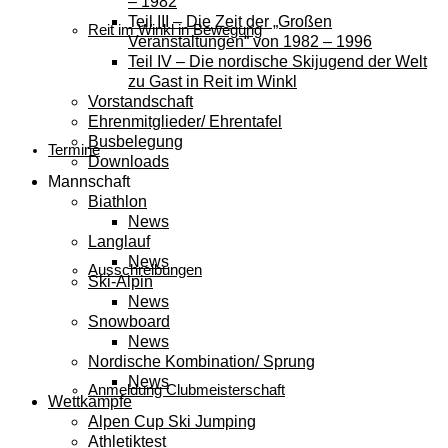
– 1982
Teil III – Die Zeit der „Großen
Reit im Winkl in Bewegung
Veranstaltungen“ von 1982 – 1996
Teil IV – Die nordische Skijugend der Welt
zu Gast in Reit im Winkl
Vorstandschaft
Ehrenmitglieder/ Ehrentafel
Busbelegung
Termine
Downloads
Mannschaft
Biathlon
News
Langlauf
News
Ausschreibungen
Ski-Alpin
News
Snowboard
News
Nordische Kombination/ Sprung
News
Anmeldung Clubmeisterschaft
Wettkämpfe
Alpen Cup Ski Jumping
Athletiktest