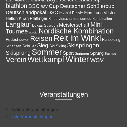
Alpencup
2016
Athletiktest
biathlon
Cup
BSC
Deutscher Schülercup
BSV
Deutschlandpokal
DSC
Event
Finale
Finn-Luca Vester
Halton
Kilian Pfaffinger
Kindervierschanzentournee
Kombination
Langlauf
Mini-
Meisterschaft
Lukas Strauch
Nordische Kombination
Tournee
nordic
Reit im Winkl
Reisen
Podest
Ruhpolding
power
Skispringen
Sieg
Schüler
Ski
Skiing
Schanzen
Sommer
Skisprung
Sport
Sprung
Springen
Tournee
Winter
Wettkampf
Verein
WSV
Veranstaltungen
Keine Veranstaltungen
alle Veranstaltungen