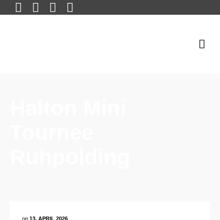
Halton Mini
Tournee
Ruhpolding
on
13. APRIL 2026