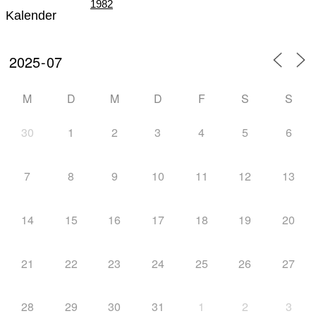
1982
Kalender
Teil III – Die Zeit der „Großen Veranstaltungen“
M
D
M
D
F
S
S
30
1
2
3
4
5
6
von 1982 – 1996
7
8
9
10
11
12
13
14
15
16
17
18
19
20
Teil IV – Die nordische Skijugend der Welt zu
21
22
23
24
25
26
27
28
29
30
31
1
2
3