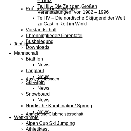
– 1982
Teil III – Die Zeit der „Großen
Reit im Winkl in Bewegung
Veranstaltungen“ von 1982 – 1996
Teil IV – Die nordische Skijugend der Welt
zu Gast in Reit im Winkl
Vorstandschaft
Ehrenmitglieder/ Ehrentafel
Busbelegung
Termine
Downloads
Mannschaft
Biathlon
News
Langlauf
News
Ausschreibungen
Ski-Alpin
News
Snowboard
News
Nordische Kombination/ Sprung
News
Anmeldung Clubmeisterschaft
Wettkämpfe
Alpen Cup Ski Jumping
Athletiktest