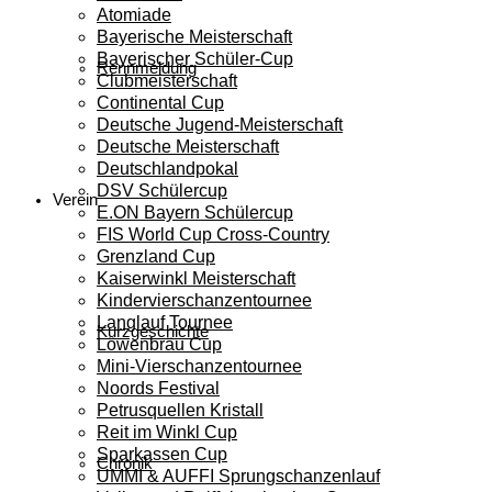
Atomiade
Bayerische Meisterschaft
Bayerischer Schüler-Cup
Rennmeldung
Clubmeisterschaft
Continental Cup
Deutsche Jugend-Meisterschaft
Deutsche Meisterschaft
Deutschlandpokal
DSV Schülercup
Verein
E.ON Bayern Schülercup
FIS World Cup Cross-Country
Grenzland Cup
Kaiserwinkl Meisterschaft
Kindervierschanzentournee
Langlauf Tournee
Kurzgeschichte
Löwenbräu Cup
Mini-Vierschanzentournee
Noords Festival
Petrusquellen Kristall
Reit im Winkl Cup
Sparkassen Cup
Chronik
UMMI & AUFFI Sprungschanzenlauf