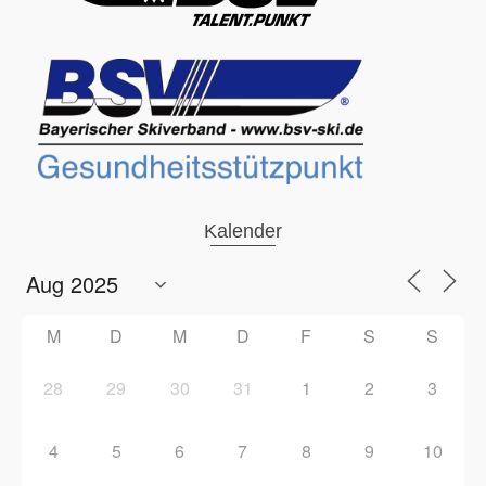
Kalender
M
D
M
D
F
S
S
28
29
30
31
1
2
3
4
5
6
7
8
9
10