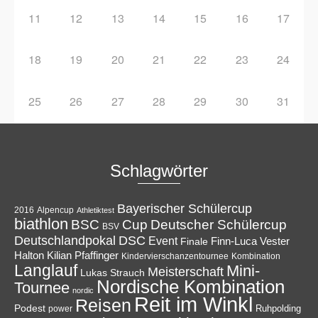
11
12
13
14
15
16
17
18
19
20
21
22
23
24
25
26
27
28
29
30
31
Schlagwörter
Bayerischer Schülercup
Alpencup
2016
Athletiktest
biathlon
Cup
BSC
Deutscher Schülercup
BSV
Deutschlandpokal
DSC
Event
Finale
Finn-Luca Vester
Halton
Kilian Pfaffinger
Kindervierschanzentournee
Kombination
Langlauf
Mini-
Meisterschaft
Lukas Strauch
Nordische Kombination
Tournee
nordic
Reit im Winkl
Reisen
Podest
Ruhpolding
power