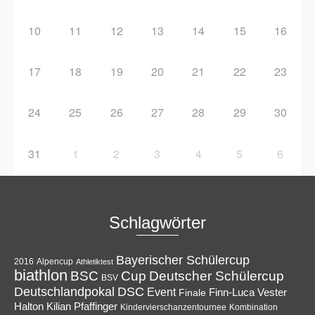
10
11
12
13
14
15
16
17
18
19
20
21
22
23
24
25
26
27
28
29
30
31
1
2
3
4
5
6
Schlagwörter
Bayerischer Schülercup
Alpencup
2016
Athletiktest
biathlon
Cup
BSC
Deutscher Schülercup
BSV
Deutschlandpokal
DSC
Event
Finale
Finn-Luca Vester
Halton
Kilian Pfaffinger
Kindervierschanzentournee
Kombination