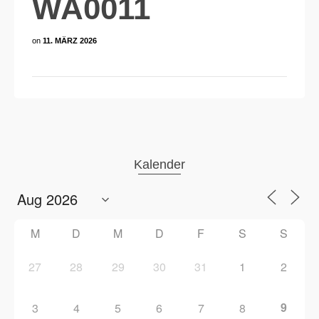
WA0011
on
11. MÄRZ 2026
Kalender
M
D
M
D
F
S
S
27
28
29
30
31
1
2
9
3
4
5
6
7
8