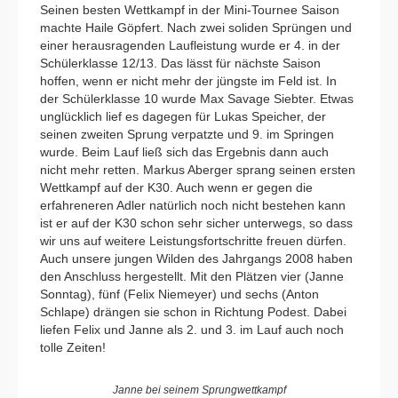
Seinen besten Wettkampf in der Mini-Tournee Saison
machte Haile Göpfert. Nach zwei soliden Sprüngen und
einer herausragenden Laufleistung wurde er 4. in der
Schülerklasse 12/13. Das lässt für nächste Saison
hoffen, wenn er nicht mehr der jüngste im Feld ist. In
der Schülerklasse 10 wurde Max Savage Siebter. Etwas
unglücklich lief es dagegen für Lukas Speicher, der
seinen zweiten Sprung verpatzte und 9. im Springen
wurde. Beim Lauf ließ sich das Ergebnis dann auch
nicht mehr retten. Markus Aberger sprang seinen ersten
Wettkampf auf der K30. Auch wenn er gegen die
erfahreneren Adler natürlich noch nicht bestehen kann
ist er auf der K30 schon sehr sicher unterwegs, so dass
wir uns auf weitere Leistungsfortschritte freuen dürfen.
Auch unsere jungen Wilden des Jahrgangs 2008 haben
den Anschluss hergestellt. Mit den Plätzen vier (Janne
Sonntag), fünf (Felix Niemeyer) und sechs (Anton
Schlape) drängen sie schon in Richtung Podest. Dabei
liefen Felix und Janne als 2. und 3. im Lauf auch noch
tolle Zeiten!
Janne bei seinem Sprungwettkampf