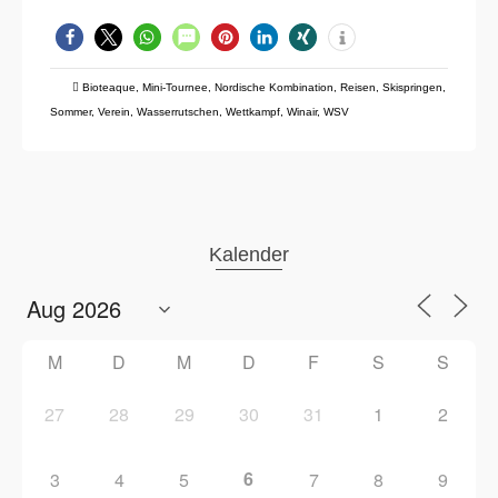
Bioteaque
,
Mini-Tournee
,
Nordische Kombination
,
Reisen
,
Skispringen
,
Sommer
,
Verein
,
Wasserrutschen
,
Wettkampf
,
Winair
,
WSV
Kalender
M
D
M
D
F
S
S
27
28
29
30
31
1
2
6
3
4
5
7
8
9