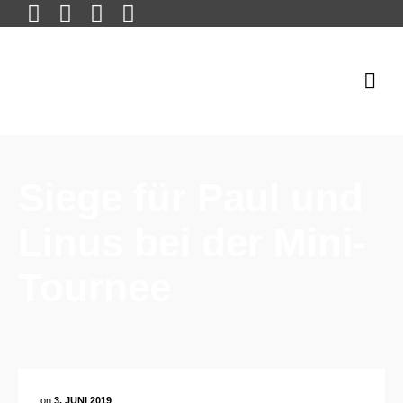
Siege für Paul und
Linus bei der Mini-
Tournee
on
3. JUNI 2019