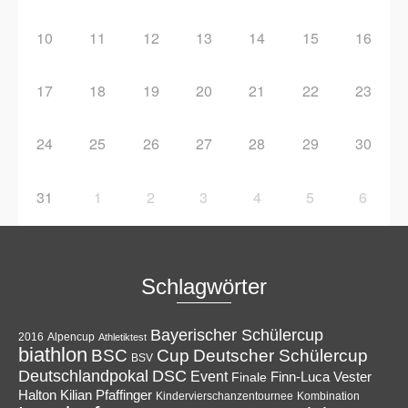
10
11
12
13
14
15
16
17
18
19
20
21
22
23
24
25
26
27
28
29
30
31
1
2
3
4
5
6
Schlagwörter
Bayerischer Schülercup
Alpencup
2016
Athletiktest
biathlon
Cup
BSC
Deutscher Schülercup
BSV
Deutschlandpokal
DSC
Event
Finale
Finn-Luca Vester
Halton
Kilian Pfaffinger
Kindervierschanzentournee
Kombination