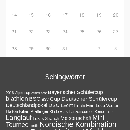
14
15
16
17
18
19
20
21
22
23
24
25
26
27
28
29
30
31
1
2
3
Schlagwörter
Bayerischer Schülercup
Alpencup
2016
Athletiktest
biathlon
Cup
BSC
Deutscher Schülercup
BSV
Deutschlandpokal
DSC
Event
Finale
Finn-Luca Vester
Halton
Kilian Pfaffinger
Kindervierschanzentournee
Kombination
Langlauf
Mini-
Meisterschaft
Lukas Strauch
Nordische Kombination
Tournee
nordic