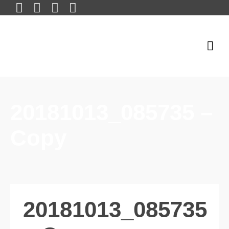
20181013_085735 –
Copy
20181013_085735