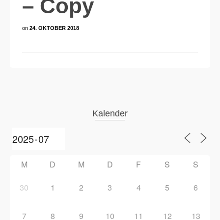
– Copy
on
24. OKTOBER 2018
Kalender
M
D
M
D
F
S
S
30
1
2
3
4
5
6
7
8
9
10
11
12
13