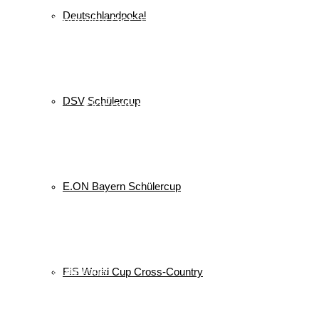
Cup
BSC
Deutscher Schülercup
BSV
Deutschlandpokal
Deutschlandpokal
DSC
Event
Finale
Finn-Luca Vester
Halton
Kilian Pfaffinger
Kindervierschanzentournee
Kombination
Langlauf
Mini-Tournee
Meisterschaft
Lukas Strauch
Nordische Kombination
Podest
nordic
power
Reit im Winkl
Reisen
Ruhpolding
Schüler
Schanzen
Sommer
DSV Schülercup
Skispringen
Sieg
Skisprung
Ski
Skiing
Wettkampf
Verein
Sport
Sprung
Springen
Tournee
Winter
WSV
E.ON Bayern Schülercup
Veranstaltungen
Keine Veranstaltungen
alle Veranstaltungen
FIS World Cup Cross-Country
© 2026 WSV Reit im Winkl e.V. powerd by Maximilian Hamberger