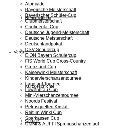
Atomiade
Bayerische Meisterschaft
Bayerischer Schüler-Cup
Rennmeldung
Clubmeisterschaft
Continental Cup
Deutsche Jugend-Meisterschaft
Deutsche Meisterschaft
Deutschlandpokal
DSV Schülercup
Verein
E.ON Bayern Schülercup
FIS World Cup Cross-Country
Grenzland Cup
Kaiserwinkl Meisterschaft
Kindervierschanzentournee
Langlauf Tournee
Kurzgeschichte
Löwenbräu Cup
Mini-Vierschanzentournee
Noords Festival
Petrusquellen Kristall
Reit im Winkl Cup
Sparkassen Cup
Chronik
UMMI & AUFFI Sprungschanzenlauf