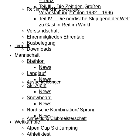
– 1982
Teil III – Die Zeit der „Großen
Reit im Winkl in Bewegung
Veranstaltungen“ von 1982 – 1996
Teil IV – Die nordische Skijugend der Welt
zu Gast in Reit im Winkl
Vorstandschaft
Ehrenmitglieder/ Ehrentafel
Busbelegung
Termine
Downloads
Mannschaft
Biathlon
News
Langlauf
News
Ausschreibungen
Ski-Alpin
News
Snowboard
News
Nordische Kombination/ Sprung
News
Anmeldung Clubmeisterschaft
Wettkämpfe
Alpen Cup Ski Jumping
Athletiktest