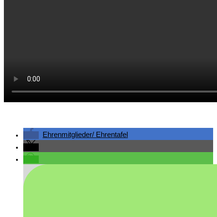
Gast in Reit im Winkl
Vorstandschaft
Ehrenmitglieder/ Ehrentafel
Busbelegung