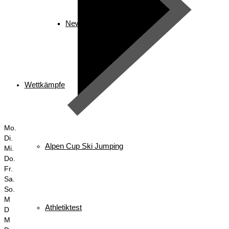
News
Wettkämpfe
Mo.
Di.
Alpen Cup Ski Jumping
Mi.
Do.
Fr.
Sa.
So.
M
Athletiktest
D
M