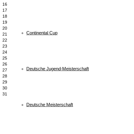
16
17
18
19
20
Continental Cup
21
22
23
24
25
26
Deutsche Jugend-Meisterschaft
27
28
29
30
31
Deutsche Meisterschaft
Schlagwörter
biathlon
Bayerischer Schülercup
Alpencup
2016
Athletiktest