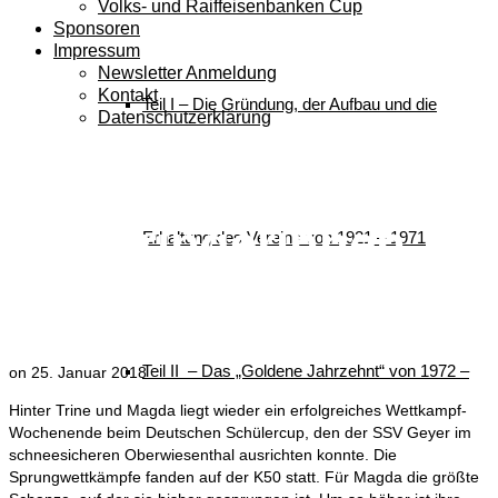
Volks- und Raiffeisenbanken Cup
Sponsoren
Impressum
Newsletter Anmeldung
Kontakt
Teil I – Die Gründung, der Aufbau und die
Datenschutzerklärung
Unsere
Skispringerinnen
Erhaltung des Vereins von 1921 – 1971
beim DSC
Teil II – Das „Goldene Jahrzehnt“ von 1972 –
on
25. Januar 2018
Hinter Trine und Magda liegt wieder ein erfolgreiches Wettkampf-
Wochenende beim Deutschen Schülercup, den der SSV Geyer im
schneesicheren Oberwiesenthal ausrichten konnte. Die
Sprungwettkämpfe fanden auf der K50 statt. Für Magda die größte