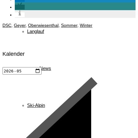
DSC
,
Geyer
,
Oberwiesenthal
,
Sommer
,
Winter
Langlauf
Kalender
News
Ski-Alpin