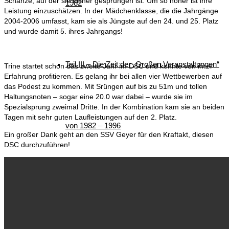
Schanze, auf der sie bisher gesprungen ist. Um so höher ist ihre
1982
Leistung einzuschätzen. In der Mädchenklasse, die die Jahrgänge
2004-2006 umfasst, kam sie als Jüngste auf den 24. und 25. Platz
und wurde damit 5. ihres Jahrgangs!
Teil III – Die Zeit der „Großen Veranstaltungen“
Trine startet schon das zweite Jahr im DSC und konnte von ihrer
Erfahrung profitieren. Es gelang ihr bei allen vier Wettbewerben auf
das Podest zu kommen. Mit Srüngen auf bis zu 51m und tollen
Haltungsnoten – sogar eine 20.0 war dabei – wurde sie im
Spezialsprung zweimal Dritte. In der Kombination kam sie an beiden
Tagen mit sehr guten Laufleistungen auf den 2. Platz.
von 1982 – 1996
Ein großer Dank geht an den SSV Geyer für den Kraftakt, diesen
DSC durchzuführen!
Teil IV – Die nordische Skijugend der Welt zu