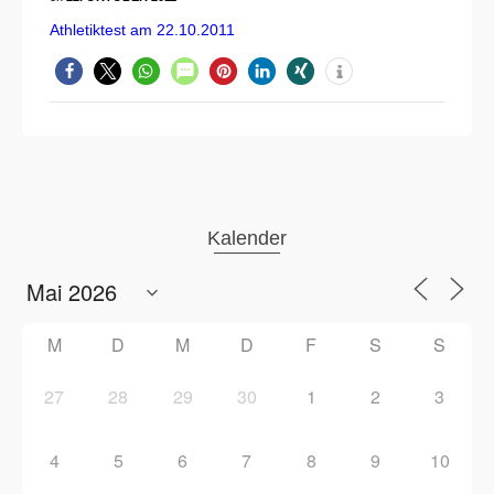
Athletiktest am 22.10.2011
Kalender
M
D
M
D
F
S
S
27
28
29
30
1
2
3
4
5
6
7
8
9
10