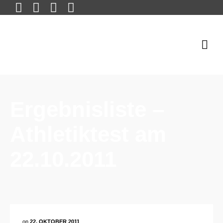
Ergebnisliste –
Athletiktest am
22.10.2011
on
22. OKTOBER 2011