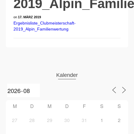
2019_Alpin_Famili
on
17. MÄRZ 2019
Ergebnisliste_Clubmeisterschaft-
2019_Alpin_Familienwertung
Kalender
M
D
M
D
F
S
S
27
28
29
30
31
1
2