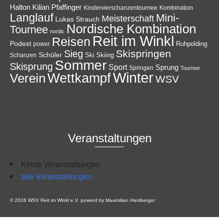
Halton
Kilian Pfaffinger
Kindervierschanzentournee
Kombination
Langlauf
Mini-
Meisterschaft
Lukas Strauch
Nordische Kombination
Tournee
nordic
Reit im Winkl
Reisen
Podest
Ruhpolding
power
Skispringen
Sieg
Schüler
Ski
Skiing
Schanzen
Sommer
Skisprung
Sport
Sprung
Springen
Tournee
Winter
Wettkampf
Verein
WSV
Veranstaltungen
Keine Veranstaltungen
alle Veranstaltungen
© 2026 WSV Reit im Winkl e.V. powerd by Maximilian Hamberger