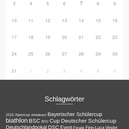
7
3
4
5
6
8
9
10
11
12
13
14
15
16
17
18
19
20
21
22
23
24
25
26
27
28
29
30
31
1
2
3
4
5
6
Schlagwörter
Bayerischer Schülercup
Alpencup
2016
Athletiktest
biathlon
Cup
BSC
Deutscher Schülercup
BSV
Deutschlandpokal
DSC
Event
Finale
Finn-Luca Vester