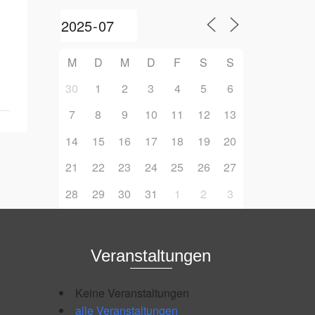
M
D
M
D
F
S
S
30
1
2
3
4
5
6
7
8
9
10
11
12
13
14
15
16
17
18
19
20
21
22
23
24
25
26
27
28
29
30
31
1
2
3
Veranstaltungen
Keine Veranstaltungen
alle Veranstaltungen