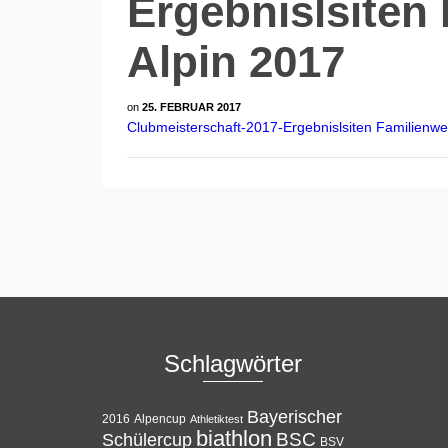
Ergebnislsiten
Alpin 2017
on
25. FEBRUAR 2017
Clubmeisterschaft-2017-Ergebnislsiten Familienwe
Schlagwörter
Bayerischer
Alpencup
2016
Athletiktest
biathlon
BSC
Schülercup
BSV