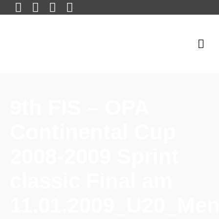
9th FIS – OPA
Continental Cup
2008-2009 Sprint
classic Final am
11.01.2009_U20_Me