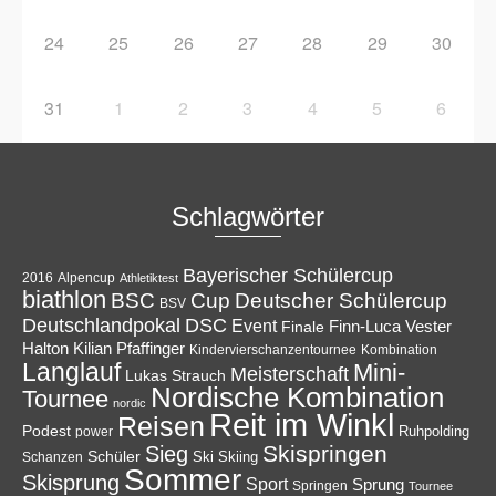
24
25
26
27
28
29
30
31
1
2
3
4
5
6
Schlagwörter
Bayerischer Schülercup
Alpencup
2016
Athletiktest
biathlon
Cup
BSC
Deutscher Schülercup
BSV
Deutschlandpokal
DSC
Event
Finale
Finn-Luca Vester
Halton
Kilian Pfaffinger
Kindervierschanzentournee
Kombination
Langlauf
Mini-
Meisterschaft
Lukas Strauch
Nordische Kombination
Tournee
nordic
Reit im Winkl
Reisen
Podest
Ruhpolding
power
Skispringen
Sieg
Schüler
Ski
Skiing
Schanzen
Sommer
Skisprung
Sport
Sprung
Springen
Tournee