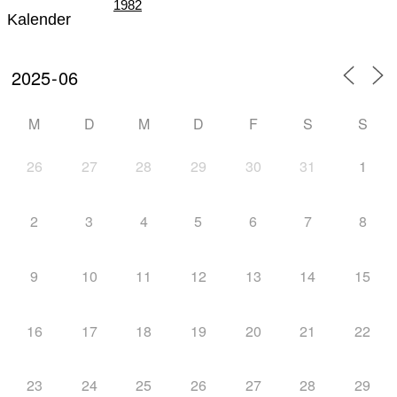
1982
Kalender
Teil III – Die Zeit der „Großen Veranstaltungen“
M
D
M
D
F
S
S
26
27
28
29
30
31
1
von 1982 – 1996
2
3
4
5
6
7
8
9
10
11
12
13
14
15
Teil IV – Die nordische Skijugend der Welt zu
16
17
18
19
20
21
22
23
24
25
26
27
28
29