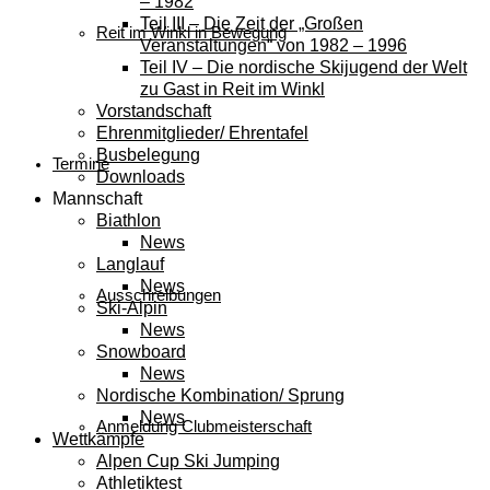
– 1982
Teil III – Die Zeit der „Großen
Reit im Winkl in Bewegung
Veranstaltungen“ von 1982 – 1996
Teil IV – Die nordische Skijugend der Welt
zu Gast in Reit im Winkl
Vorstandschaft
Ehrenmitglieder/ Ehrentafel
Busbelegung
Termine
Downloads
Mannschaft
Biathlon
News
Langlauf
News
Ausschreibungen
Ski-Alpin
News
Snowboard
News
Nordische Kombination/ Sprung
News
Anmeldung Clubmeisterschaft
Wettkämpfe
Alpen Cup Ski Jumping
Athletiktest