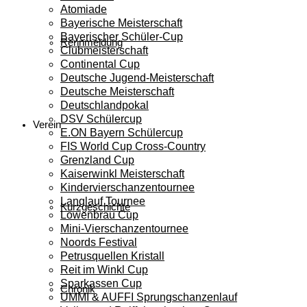
Atomiade
Bayerische Meisterschaft
Bayerischer Schüler-Cup
Rennmeldung
Clubmeisterschaft
Continental Cup
Deutsche Jugend-Meisterschaft
Deutsche Meisterschaft
Deutschlandpokal
DSV Schülercup
Verein
E.ON Bayern Schülercup
FIS World Cup Cross-Country
Grenzland Cup
Kaiserwinkl Meisterschaft
Kindervierschanzentournee
Langlauf Tournee
Kurzgeschichte
Löwenbräu Cup
Mini-Vierschanzentournee
Noords Festival
Petrusquellen Kristall
Reit im Winkl Cup
Sparkassen Cup
Chronik
UMMI & AUFFI Sprungschanzenlauf