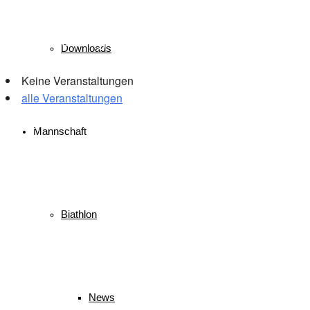
Veranstaltungen
Downloads
Keine Veranstaltungen
alle Veranstaltungen
© 2026 WSV Reit im Winkl e.V. powerd by Maximilian Hamberger
Mannschaft
Biathlon
News