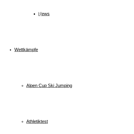
Wettkampf
Verein
Sport
Sprung
Springen
Tournee
Winter
WSV
News
Veranstaltungen
Wettkämpfe
Keine Veranstaltungen
alle Veranstaltungen
© 2026 WSV Reit im Winkl e.V. powerd by Maximilian Hamberger
Alpen Cup Ski Jumping
Athletiktest