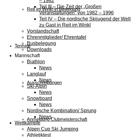
– 1982
Teil III – Die Zeit der „Großen
Reit im Winkl in Bewegung
Veranstaltungen“ von 1982 – 1996
Teil IV – Die nordische Skijugend der Welt
zu Gast in Reit im Winkl
Vorstandschaft
Ehrenmitglieder/ Ehrentafel
Busbelegung
Termine
Downloads
Mannschaft
Biathlon
News
Langlauf
News
Ausschreibungen
Ski-Alpin
News
Snowboard
News
Nordische Kombination/ Sprung
News
Anmeldung Clubmeisterschaft
Wettkämpfe
Alpen Cup Ski Jumping
Athletiktest