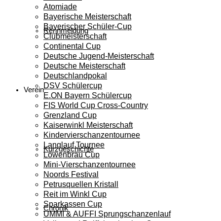
Atomiade
Bayerische Meisterschaft
Bayerischer Schüler-Cup
Rennmeldung
Clubmeisterschaft
Continental Cup
Deutsche Jugend-Meisterschaft
Deutsche Meisterschaft
Deutschlandpokal
DSV Schülercup
Verein
E.ON Bayern Schülercup
FIS World Cup Cross-Country
Grenzland Cup
Kaiserwinkl Meisterschaft
Kindervierschanzentournee
Langlauf Tournee
Kurzgeschichte
Löwenbräu Cup
Mini-Vierschanzentournee
Noords Festival
Petrusquellen Kristall
Reit im Winkl Cup
Sparkassen Cup
Chronik
UMMI & AUFFI Sprungschanzenlauf