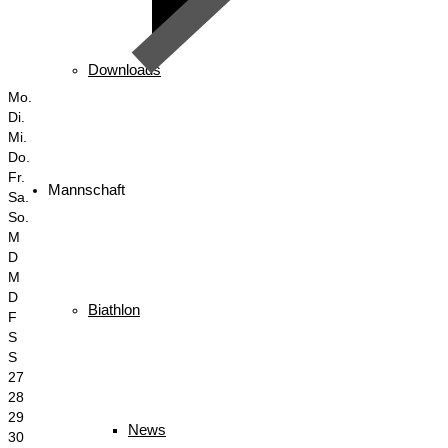
Downloads
Mo.
Di.
Mi.
Do.
Fr.
Mannschaft
Sa.
So.
M
D
M
D
Biathlon
F
S
S
27
28
29
News
30