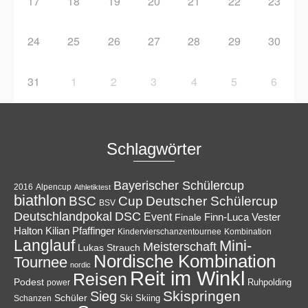
17
18
19
20
21
22
23
24
25
26
27
28
29
30
31
1
2
3
4
5
6
Schlagwörter
Bayerischer Schülercup
Alpencup
2016
Athletiktest
biathlon
Cup
BSC
Deutscher Schülercup
BSV
Deutschlandpokal
DSC
Event
Finale
Finn-Luca Vester
Halton
Kilian Pfaffinger
Kindervierschanzentournee
Kombination
Langlauf
Mini-
Meisterschaft
Lukas Strauch
Nordische Kombination
Tournee
nordic
Reit im Winkl
Reisen
Podest
Ruhpolding
power
Skispringen
Sieg
Schüler
Ski
Skiing
Schanzen