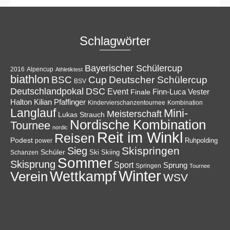
Schlagwörter
Bayerischer Schülercup
Alpencup
2016
Athletiktest
biathlon
Cup
BSC
Deutscher Schülercup
BSV
Deutschlandpokal
DSC
Event
Finale
Finn-Luca Vester
Halton
Kilian Pfaffinger
Kindervierschanzentournee
Kombination
Langlauf
Mini-
Meisterschaft
Lukas Strauch
Nordische Kombination
Tournee
nordic
Reit im Winkl
Reisen
Podest
Ruhpolding
power
Skispringen
Sieg
Schüler
Ski
Skiing
Schanzen
Sommer
Skisprung
Sport
Sprung
Springen
Tournee
Winter
Wettkampf
Verein
WSV