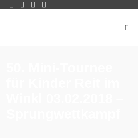
50. Mini-Tournee
für Kinder Reit im
Winkl 03.02.2018 –
Sprungwettkampf