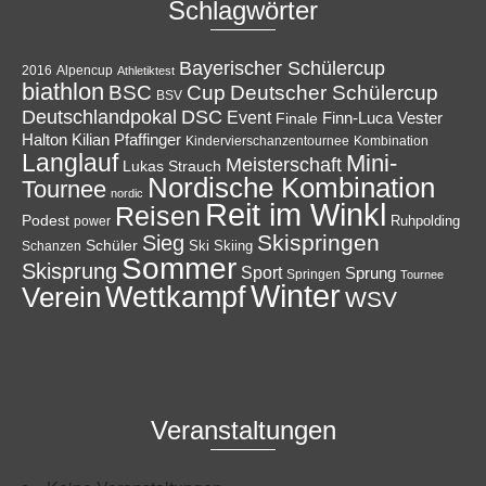
Schlagwörter
Bayerischer Schülercup
Alpencup
2016
Athletiktest
biathlon
Cup
BSC
Deutscher Schülercup
BSV
Deutschlandpokal
DSC
Event
Finale
Finn-Luca Vester
Halton
Kilian Pfaffinger
Kindervierschanzentournee
Kombination
Langlauf
Mini-
Meisterschaft
Lukas Strauch
Nordische Kombination
Tournee
nordic
Reit im Winkl
Reisen
Podest
Ruhpolding
power
Skispringen
Sieg
Schüler
Ski
Skiing
Schanzen
Sommer
Skisprung
Sport
Sprung
Springen
Tournee
Winter
Wettkampf
Verein
WSV
Veranstaltungen