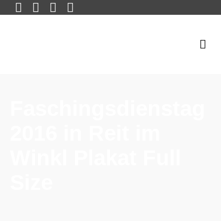
Faschingsdienstag
2016 in Reit im
Winkl Plakat Full
Size