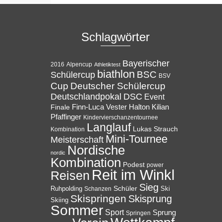
Schlagwörter
Bayerischer
Alpencup
2016
Athletiktest
biathlon
BSC
Schülercup
BSV
Cup
Deutscher Schülercup
Deutschlandpokal
DSC
Event
Halton
Finale
Finn-Luca Vester
Kilian
Pfaffinger
Kindervierschanzentournee
Langlauf
Lukas Strauch
Kombination
Mini-Tournee
Meisterschaft
Nordische
nordic
Kombination
Podest
power
Reit im Winkl
Reisen
Sieg
Ruhpolding
Schüler
Ski
Schanzen
Skispringen
Skisprung
Skiing
Sommer
Sport
Sprung
Springen