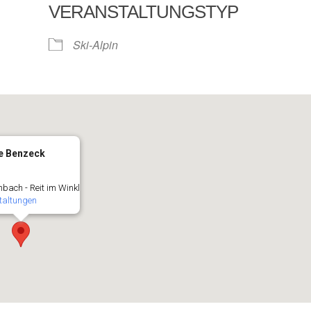
VERANSTALTUNGSTYP
e Kalender
iCalendar
Ski-Alpin
te Benzeck
bach - Reit im Winkl
taltungen