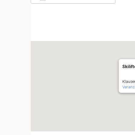
ICS herunterladen
Googl
Skilif
Klausen
Verans