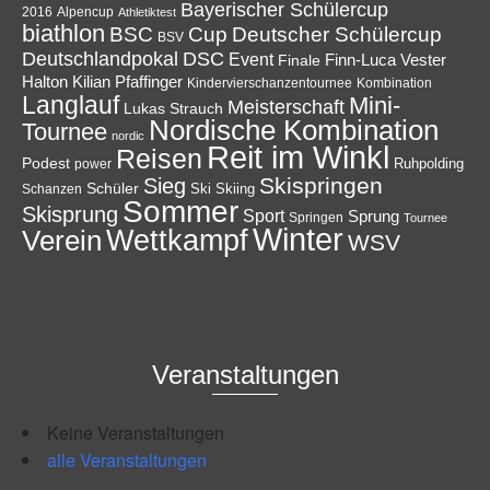
Bayerischer Schülercup
Alpencup
2016
Athletiktest
biathlon
Cup
BSC
Deutscher Schülercup
BSV
Deutschlandpokal
DSC
Event
Finale
Finn-Luca Vester
Halton
Kilian Pfaffinger
Kindervierschanzentournee
Kombination
Langlauf
Mini-
Meisterschaft
Lukas Strauch
Nordische Kombination
Tournee
nordic
Reit im Winkl
Reisen
Podest
Ruhpolding
power
Skispringen
Sieg
Schüler
Ski
Skiing
Schanzen
Sommer
Skisprung
Sport
Sprung
Springen
Tournee
Winter
Wettkampf
Verein
WSV
Veranstaltungen
Keine Veranstaltungen
alle Veranstaltungen