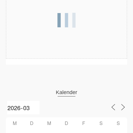
Kalender
M
D
M
D
F
S
S