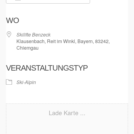
ICS herunterladen
Google Kalender
iCalendar
Office 365
Outlook Live
WO
Skilifte Benzeck
Klausenbach, Reit im Winkl, Bayern, 83242,
Chiemgau
VERANSTALTUNGSTYP
Ski-Alpin
Lade Karte ...