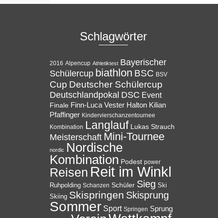
Schlagwörter
Bayerischer
Alpencup
2016
Athletiktest
biathlon
BSC
Schülercup
BSV
Cup
Deutscher Schülercup
Deutschlandpokal
DSC
Event
Halton
Finale
Finn-Luca Vester
Kilian
Pfaffinger
Kindervierschanzentournee
Langlauf
Lukas Strauch
Kombination
Mini-Tournee
Meisterschaft
Nordische
nordic
Kombination
Podest
power
Reit im Winkl
Reisen
Sieg
Ruhpolding
Schüler
Ski
Schanzen
Skispringen
Skisprung
Skiing
Sommer
Sport
Sprung
Springen