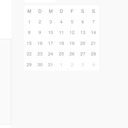
M
D
M
D
F
S
S
1
2
3
4
5
6
7
8
9
10
11
12
13
14
15
16
17
18
19
20
21
22
23
24
25
26
27
28
29
30
31
1
2
3
4