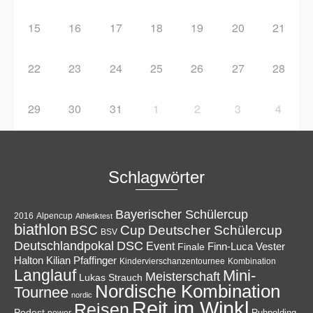
15
16
17
18
19
20
21
22
23
24
25
26
27
28
29
30
31
1
2
3
4
Schlagwörter
Bayerischer Schülercup
Alpencup
2016
Athletiktest
biathlon
Cup
BSC
Deutscher Schülercup
BSV
Deutschlandpokal
DSC
Event
Finale
Finn-Luca Vester
Halton
Kilian Pfaffinger
Kindervierschanzentournee
Kombination
Langlauf
Mini-
Meisterschaft
Lukas Strauch
Nordische Kombination
Tournee
nordic
Reit im Winkl
Reisen
Podest
Ruhpolding