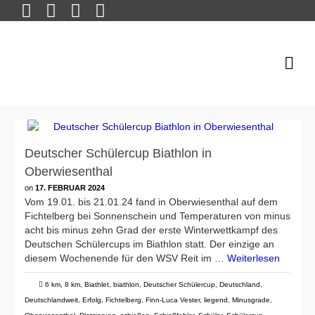
Deutscher Schülercup Biathlon in
Oberwiesenthal
on
17. FEBRUAR 2024
Vom 19.01. bis 21.01.24 fand in Oberwiesenthal auf dem
Fichtelberg bei Sonnenschein und Temperaturen von minus
acht bis minus zehn Grad der erste Winterwettkampf des
Deutschen Schülercups im Biathlon statt. Der einzige an
diesem Wochenende für den WSV Reit im …
Weiterlesen
6 km
,
8 km
,
Biathlet
,
biathlon
,
Deutscher Schülercup
,
Deutschland
,
Deutschlandweit
,
Erfolg
,
Fichtelberg
,
Finn-Luca Vester
,
liegend
,
Minusgrade
,