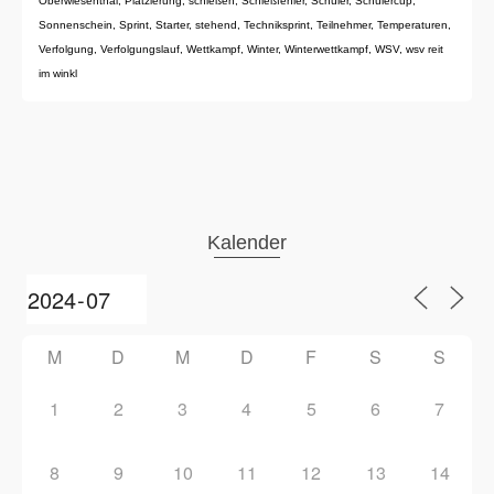
Oberwiesenthal
,
Platzierung
,
schießen
,
Schießfehler
,
Schüler
,
Schülercup
,
Sonnenschein
,
Sprint
,
Starter
,
stehend
,
Techniksprint
,
Teilnehmer
,
Temperaturen
,
Verfolgung
,
Verfolgungslauf
,
Wettkampf
,
Winter
,
Winterwettkampf
,
WSV
,
wsv reit
im winkl
Kalender
M
D
M
D
F
S
S
1
2
3
4
5
6
7
8
9
10
11
12
13
14