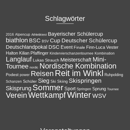
Schlagwörter
Bayerischer Schülercup
Alpencup
2016
Athletiktest
biathlon
Cup
BSC
Deutscher Schülercup
BSV
Deutschlandpokal
DSC
Event
Finale
Finn-Luca Vester
Halton
Kilian Pfaffinger
Kindervierschanzentournee
Kombination
Langlauf
Mini-
Meisterschaft
Lukas Strauch
Nordische Kombination
Tournee
nordic
Reit im Winkl
Reisen
Podest
Ruhpolding
power
Skispringen
Sieg
Schüler
Ski
Skiing
Schanzen
Sommer
Skisprung
Sport
Sprung
Springen
Tournee
Winter
Wettkampf
Verein
WSV