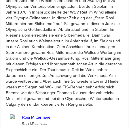
unsere Athleten zu Weltmeisterschaften und zwanzig Mal zu
Olympischen Winterspielen eingeladen. Bei den Spielen im
Jahre 1976 in Innsbruck stellte der WSV Reit im Winkl alleine
vier Olympia-Teilnehmer. In dieser Zeit ging der „Stern Rosi
Mittermaier am Skihimmel“ auf. Sie gewann in diesem Jahr die
Olympische Goldmedaille im Abfahrtslauf und im Slalom. Im
Riesenslalom erreichte sie eine Silbermedaille. Damit war
unsere Rosi auch Weltmeisterin im Abfahrtslauf, im Slalom und
in der Alpinen Kombination. Zum Abschluss Ihrer einmaligen
Sportkarriere gewann Rosi Mittermaier die Weltcup-Wertung im
Slalom und die Weltcup-Gesamtwertung. Rosi Mittermaier ging
mit diesen Erfolgen und Ihrer sympathischen Art in die deutsche
Skigeschichte ein. Der Tourismus in Reit im Winkl nahm
daraufhin einen großen Aufschwung und die Winklmoos-Alm
wurde weltberühmt. Aber auch Ihre Schwestern Evi und Heide
waren mit Siegen bei WC- und FIS-Rennen sehr erfolgreich.
Ebenso wie der Skispringer Thomas Klauser, der zahlreiche
Meistertitel gewann und bei den Olympischen Winterspielen in
Calgary den undankbaren vierten Rang erzielte.
Rosi Mittermaier