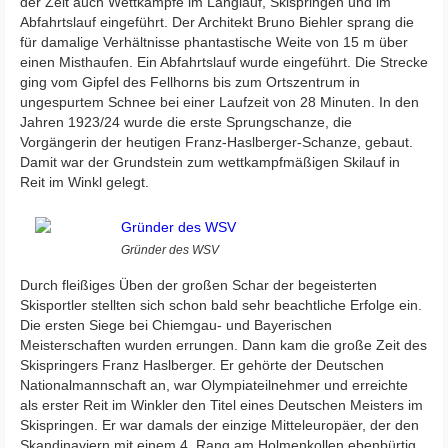
der Zeit auch Wettkämpfe im Langlauf, Skispringen und im
Abfahrtslauf eingeführt. Der Architekt Bruno Biehler sprang die
für damalige Verhältnisse phantastische Weite von 15 m über
einen Misthaufen. Ein Abfahrtslauf wurde eingeführt. Die Strecke
ging vom Gipfel des Fellhorns bis zum Ortszentrum in
ungespurtem Schnee bei einer Laufzeit von 28 Minuten. In den
Jahren 1923/24 wurde die erste Sprungschanze, die
Vorgängerin der heutigen Franz-Haslberger-Schanze, gebaut.
Damit war der Grundstein zum wettkampfmäßigen Skilauf in
Reit im Winkl gelegt.
Gründer des WSV
Durch fleißiges Üben der großen Schar der begeisterten
Skisportler stellten sich schon bald sehr beachtliche Erfolge ein.
Die ersten Siege bei Chiemgau- und Bayerischen
Meisterschaften wurden errungen. Dann kam die große Zeit des
Skispringers Franz Haslberger. Er gehörte der Deutschen
Nationalmannschaft an, war Olympiateilnehmer und erreichte
als erster Reit im Winkler den Titel eines Deutschen Meisters im
Skispringen. Er war damals der einzige Mitteleuropäer, der den
Skandinaviern mit einem 4. Rang am Holmenkollen ebenbürtig