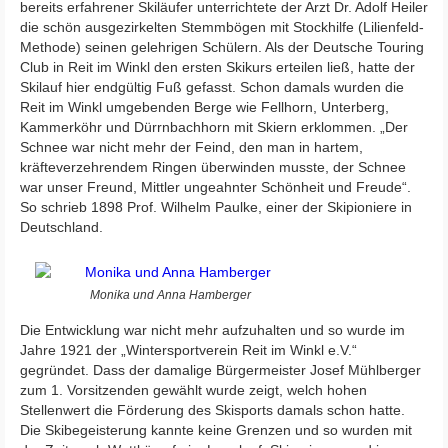
bereits erfahrener Skiläufer unterrichtete der Arzt Dr. Adolf Heiler
die schön ausgezirkelten Stemmbögen mit Stockhilfe (Lilienfeld-
Methode) seinen gelehrigen Schülern. Als der Deutsche Touring
Club in Reit im Winkl den ersten Skikurs erteilen ließ, hatte der
Skilauf hier endgültig Fuß gefasst. Schon damals wurden die
Reit im Winkl umgebenden Berge wie Fellhorn, Unterberg,
Kammerköhr und Dürrnbachhorn mit Skiern erklommen. „Der
Schnee war nicht mehr der Feind, den man in hartem,
kräfteverzehrendem Ringen überwinden musste, der Schnee
war unser Freund, Mittler ungeahnter Schönheit und Freude“.
So schrieb 1898 Prof. Wilhelm Paulke, einer der Skipioniere in
Deutschland.
Monika und Anna Hamberger
Die Entwicklung war nicht mehr aufzuhalten und so wurde im
Jahre 1921 der „Wintersportverein Reit im Winkl e.V.“
gegründet. Dass der damalige Bürgermeister Josef Mühlberger
zum 1. Vorsitzenden gewählt wurde zeigt, welch hohen
Stellenwert die Förderung des Skisports damals schon hatte.
Die Skibegeisterung kannte keine Grenzen und so wurden mit