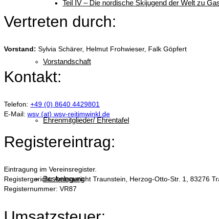
Teil IV – Die nordische Skijugend der Welt zu Gas
Vertreten durch:
Vorstand:
Sylvia Schärer, Helmut Frohwieser, Falk Göpfert
Vorstandschaft
Kontakt:
Telefon:
+49 (0) 8640 4429801
E-Mail:
wsv (at) wsv-reitimwinkl.de
Ehrenmitglieder/ Ehrentafel
Registereintrag:
Eintragung im Vereinsregister.
Busbelegung
Registergericht: Amtsgericht Traunstein, Herzog-Otto-Str. 1, 83276 T
Registernummer: VR87
Umsatzsteuer: