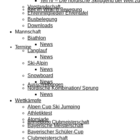
Teil IV – Die nordische Skijugend der Welt zu
Vorstandschaft
Reit im Winkl in Bewegung
Ehrenmitglieder/ Ehrentafel
Busbelegung
Downloads
Mannschaft
Biathlon
News
Termine
Langlauf
News
Ski-Alpin
News
Snowboard
News
Ausschreibungen
Nordische Kombination/ Sprung
News
Wettkämpfe
Alpen Cup Ski Jumping
Athletiktest
Atomiade
Anmeldung Clubmeisterschaft
Bayerische Meisterschaft
Bayerischer Schüler-Cup
Clubmeisterschaft