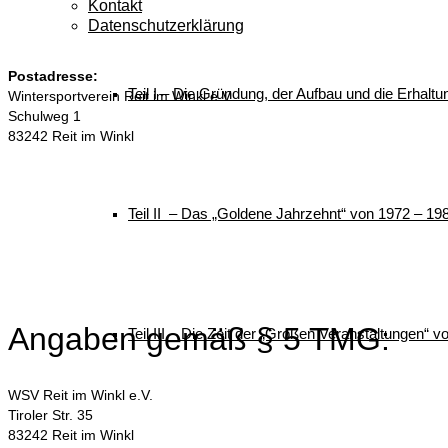
Kontakt
Datenschutzerklärung
Postadresse:
Teil I – Die Gründung, der Aufbau und die Erhalt
Wintersportverein Reit im Winkl e.V.
Schulweg 1
83242 Reit im Winkl
Teil II – Das „Goldene Jahrzehnt“ von 1972 – 19
Angaben gemäß § 5 TMG:
Teil III – Die Zeit der „Großen Veranstaltungen“ 
WSV Reit im Winkl e.V.
Tiroler Str. 35
83242 Reit im Winkl