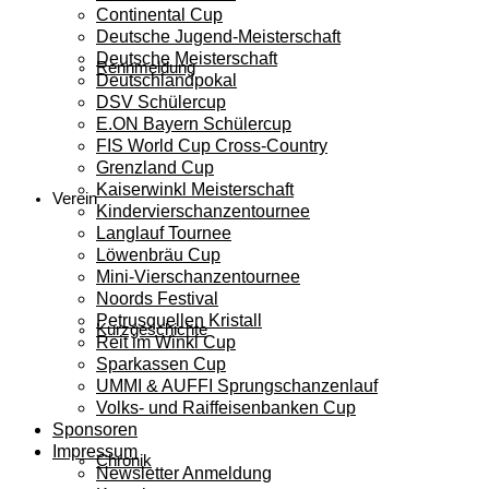
Continental Cup
Deutsche Jugend-Meisterschaft
Deutsche Meisterschaft
Rennmeldung
Deutschlandpokal
DSV Schülercup
E.ON Bayern Schülercup
FIS World Cup Cross-Country
Grenzland Cup
Kaiserwinkl Meisterschaft
Verein
Kindervierschanzentournee
Langlauf Tournee
Löwenbräu Cup
Mini-Vierschanzentournee
Noords Festival
Petrusquellen Kristall
Kurzgeschichte
Reit im Winkl Cup
Sparkassen Cup
UMMI & AUFFI Sprungschanzenlauf
Volks- und Raiffeisenbanken Cup
Sponsoren
Impressum
Chronik
Newsletter Anmeldung