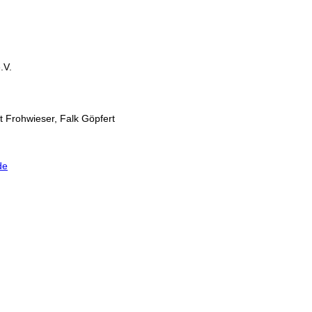
.V.
t Frohwieser, Falk Göpfert
de