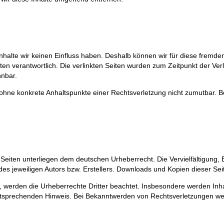
 Inhalte wir keinen Einfluss haben. Deshalb können wir für diese fremd
Seiten verantwortlich. Die verlinkten Seiten wurden zum Zeitpunkt der V
nnbar.
och ohne konkrete Anhaltspunkte einer Rechtsverletzung nicht zumutbar.
n Seiten unterliegen dem deutschen Urheberrecht. Die Vervielfältigung,
s jeweiligen Autors bzw. Erstellers. Downloads und Kopien dieser Seite
en, werden die Urheberrechte Dritter beachtet. Insbesondere werden Inha
tsprechenden Hinweis. Bei Bekanntwerden von Rechtsverletzungen wer