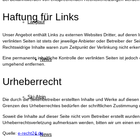
Haftung für Links
Langlauf
Unser Angebot enthält Links zu externen Websites Dritter, auf deren
verlinkten Seiten ist stets der jeweilige Anbieter oder Betreiber der 
Rechtswidrige Inhalte waren zum Zeitpunkt der Verlinkung nicht erke
Eine permanente inhaltliche Kontrolle der verlinkten Seiten ist jed
News
umgehend entfernen.
Urheberrecht
Ski-Alpin
Die durch die Seitenbetreiber erstellten Inhalte und Werke auf diese
Grenzen des Urheberrechtes bedürfen der schriftlichen Zustimmung de
Soweit die Inhalte auf dieser Seite nicht vom Betreiber erstellt wurd
Urheberrechtsverletzung aufmerksam werden, bitten wir um einen en
Quelle:
e-recht24.de
News