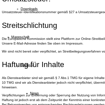
Downloads
Umsatzsteuer-Identifikationsnummer gemäß §27 a Umsatzsteuerges
Streitschlichtung
Mannschaft
Die Europäische Kommission stellt eine Plattform zur Online-Streitbei
Unsere E-Mail-Adresse finden Sie oben im Impressum.
Wir sind nicht bereit oder verpflichtet, an Streitbeilegungsverfahren 
Haftung für Inhalte
Biathlon
Als Diensteanbieter sind wir gemäß § 7 Abs.1 TMG für eigene Inhalte
10 TMG sind wir als Diensteanbieter jedoch nicht verpflichtet, überm
hinweisen.
News
Verpflichtungen zur Entfernung oder Sperrung der Nutzung von Infor
Haftung ist jedoch erst ab dem Zeitpunkt der Kenntnis einer konkret
Bei Bekanntwerden von entsprechenden Rechtsverletzungen werden w