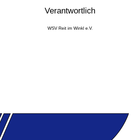
Verantwortlich
WSV Reit im Winkl e.V.
Cup
SC
Deutscher Schülercup
Deutschlandpokal
D
BSV
Nordische Kombi
Mini-Tournee
isterschaft
nordic
Sommer
W
Verein
sprung
Sport
Sprung
Springen
Tournee