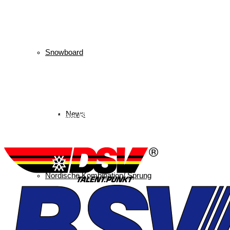
Snowboard
Schlagwörter
biathlon
B
Bayerischer Schülercup
News
Alpencup
2016
Athletiktest
Langlauf
Me
Lukas Strauch
Kindervierschanzentournee
Kombination
Skispringen
Sieg
Ski
Ruhpolding
Schüler
Ski
Skiing
Schanzen
Nordische Kombination/ Sprung