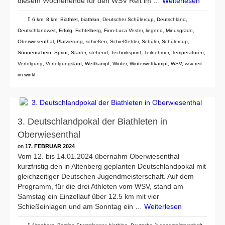
diesem Wochenende für den WSV Reit im …
Weiterlesen
6 km
,
8 km
,
Biathlet
,
biathlon
,
Deutscher Schülercup
,
Deutschland
,
Deutschlandweit
,
Erfolg
,
Fichtelberg
,
Finn-Luca Vester
,
liegend
,
Minusgrade
,
Oberwiesenthal
,
Platzierung
,
schießen
,
Schießfehler
,
Schüler
,
Schülercup
,
Sonnenschein
,
Sprint
,
Starter
,
stehend
,
Techniksprint
,
Teilnehmer
,
Temperaturen
,
Verfolgung
,
Verfolgungslauf
,
Wettkampf
,
Winter
,
Winterwettkampf
,
WSV
,
wsv reit
im winkl
3. Deutschlandpokal der Biathleten in
Oberwiesenthal
on
17. FEBRUAR 2024
Vom 12. bis 14.01.2024 übernahm Oberwiesenthal
kurzfristig den in Altenberg geplanten Deutschlandpokal mit
gleichzeitiger Deutschen Jugendmeisterschaft. Auf dem
Programm, für die drei Athleten vom WSV, stand am
Samstag ein Einzellauf über 12.5 km mit vier
Schießeinlagen und am Sonntag ein …
Weiterlesen