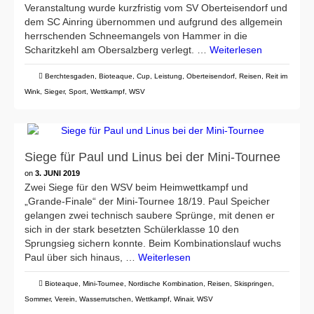
Veranstaltung wurde kurzfristig vom SV Oberteisendorf und
dem SC Ainring übernommen und aufgrund des allgemein
herrschenden Schneemangels von Hammer in die
Scharitzkehl am Obersalzberg verlegt. …
Weiterlesen
Berchtesgaden
,
Bioteaque
,
Cup
,
Leistung
,
Oberteisendorf
,
Reisen
,
Reit im
Wink
,
Sieger
,
Sport
,
Wettkampf
,
WSV
Siege für Paul und Linus bei der Mini-Tournee
on
3. JUNI 2019
Zwei Siege für den WSV beim Heimwettkampf und
„Grande-Finale“ der Mini-Tournee 18/19. Paul Speicher
gelangen zwei technisch saubere Sprünge, mit denen er
sich in der stark besetzten Schülerklasse 10 den
Sprungsieg sichern konnte. Beim Kombinationslauf wuchs
Paul über sich hinaus, …
Weiterlesen
Bioteaque
,
Mini-Tournee
,
Nordische Kombination
,
Reisen
,
Skispringen
,
Sommer
,
Verein
,
Wasserrutschen
,
Wettkampf
,
Winair
,
WSV