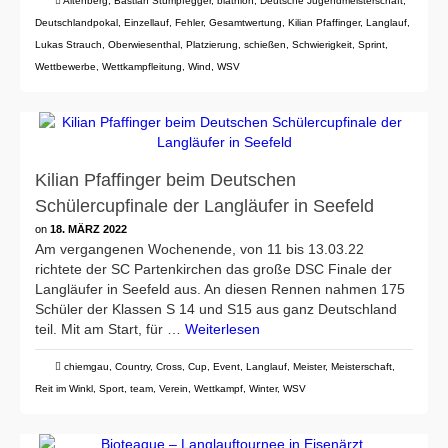
Altenberg
,
Bastian Stumpfegger
,
biathlon
,
Deutsche Jugendmeisterschaft
,
Deutschlandpokal
,
Einzellauf
,
Fehler
,
Gesamtwertung
,
Kilian Pfaffinger
,
Langlauf
,
Lukas Strauch
,
Oberwiesenthal
,
Platzierung
,
schießen
,
Schwierigkeit
,
Sprint
,
Wettbewerbe
,
Wettkampfleitung
,
Wind
,
WSV
Kilian Pfaffinger beim Deutschen
Schülercupfinale der Langläufer in Seefeld
on
18. MÄRZ 2022
Am vergangenen Wochenende, von 11 bis 13.03.22
richtete der SC Partenkirchen das große DSC Finale der
Langläufer in Seefeld aus. An diesen Rennen nahmen 175
Schüler der Klassen S 14 und S15 aus ganz Deutschland
teil. Mit am Start, für …
Weiterlesen
chiemgau
,
Country
,
Cross
,
Cup
,
Event
,
Langlauf
,
Meister
,
Meisterschaft
,
Reit im Winkl
,
Sport
,
team
,
Verein
,
Wettkampf
,
Winter
,
WSV