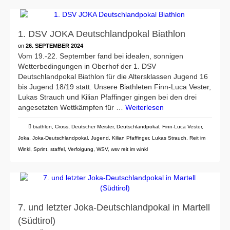
1. DSV JOKA Deutschlandpokal Biathlon
on
26. SEPTEMBER 2024
Vom 19.-22. September fand bei idealen, sonnigen
Wetterbedingungen in Oberhof der 1. DSV
Deutschlandpokal Biathlon für die Altersklassen Jugend 16
bis Jugend 18/19 statt. Unsere Biathleten Finn-Luca Vester,
Lukas Strauch und Kilian Pfaffinger gingen bei den drei
angesetzten Wettkämpfen für …
Weiterlesen
biathlon
,
Cross
,
Deutscher Meister
,
Deutschlandpokal
,
Finn-Luca Vester
,
Joka
,
Joka-Deutschlandpokal
,
Jugend
,
Kilian Pfaffinger
,
Lukas Strauch
,
Reit im
Winkl
,
Sprint
,
staffel
,
Verfolgung
,
WSV
,
wsv reit im winkl
7. und letzter Joka-Deutschlandpokal in Martell
(Südtirol)