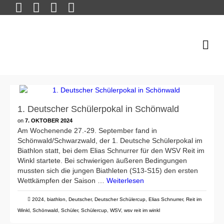
1. Deutscher Schülerpokal in Schönwald
on
7. OKTOBER 2024
Am Wochenende 27.-29. September fand in
Schönwald/Schwarzwald, der 1. Deutsche Schülerpokal im
Biathlon statt, bei dem Elias Schnurrer für den WSV Reit im
Winkl startete. Bei schwierigen äußeren Bedingungen
mussten sich die jungen Biathleten (S13-S15) den ersten
Wettkämpfen der Saison …
Weiterlesen
2024
,
biathlon
,
Deutscher
,
Deutscher Schülercup
,
Elias Schnurrer
,
Reit im
Winkl
,
Schönwald
,
Schüler
,
Schülercup
,
WSV
,
wsv reit im winkl