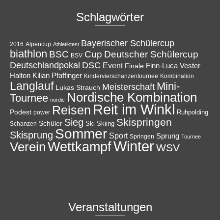
Schlagwörter
Bayerischer Schülercup
Alpencup
2016
Athletiktest
biathlon
Cup
BSC
Deutscher Schülercup
BSV
Deutschlandpokal
DSC
Event
Finale
Finn-Luca Vester
Halton
Kilian Pfaffinger
Kindervierschanzentournee
Kombination
Langlauf
Mini-
Meisterschaft
Lukas Strauch
Nordische Kombination
Tournee
nordic
Reit im Winkl
Reisen
Podest
Ruhpolding
power
Skispringen
Sieg
Schüler
Ski
Skiing
Schanzen
Sommer
Skisprung
Sport
Sprung
Springen
Tournee
Winter
Wettkampf
Verein
WSV
Veranstaltungen