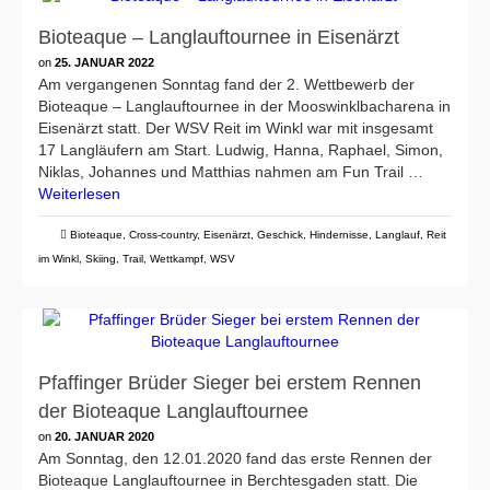
Bioteaque – Langlauftournee in Eisenärzt
on
25. JANUAR 2022
Am vergangenen Sonntag fand der 2. Wettbewerb der
Bioteaque – Langlauftournee in der Mooswinklbacharena in
Eisenärzt statt. Der WSV Reit im Winkl war mit insgesamt
17 Langläufern am Start. Ludwig, Hanna, Raphael, Simon,
Niklas, Johannes und Matthias nahmen am Fun Trail …
Weiterlesen
Bioteaque
,
Cross-country
,
Eisenärzt
,
Geschick
,
Hindernisse
,
Langlauf
,
Reit
im Winkl
,
Skiing
,
Trail
,
Wettkampf
,
WSV
Pfaffinger Brüder Sieger bei erstem Rennen
der Bioteaque Langlauftournee
on
20. JANUAR 2020
Am Sonntag, den 12.01.2020 fand das erste Rennen der
Bioteaque Langlauftournee in Berchtesgaden statt. Die