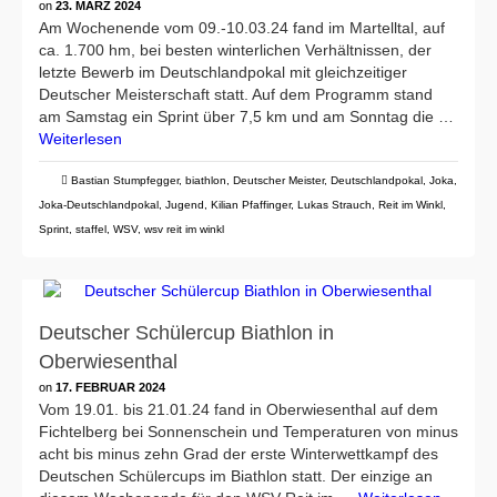
on
23. MÄRZ 2024
Am Wochenende vom 09.-10.03.24 fand im Martelltal, auf
ca. 1.700 hm, bei besten winterlichen Verhältnissen, der
letzte Bewerb im Deutschlandpokal mit gleichzeitiger
Deutscher Meisterschaft statt. Auf dem Programm stand
am Samstag ein Sprint über 7,5 km und am Sonntag die …
Weiterlesen
Bastian Stumpfegger
,
biathlon
,
Deutscher Meister
,
Deutschlandpokal
,
Joka
,
Joka-Deutschlandpokal
,
Jugend
,
Kilian Pfaffinger
,
Lukas Strauch
,
Reit im Winkl
,
Sprint
,
staffel
,
WSV
,
wsv reit im winkl
Deutscher Schülercup Biathlon in
Oberwiesenthal
on
17. FEBRUAR 2024
Vom 19.01. bis 21.01.24 fand in Oberwiesenthal auf dem
Fichtelberg bei Sonnenschein und Temperaturen von minus
acht bis minus zehn Grad der erste Winterwettkampf des
Deutschen Schülercups im Biathlon statt. Der einzige an