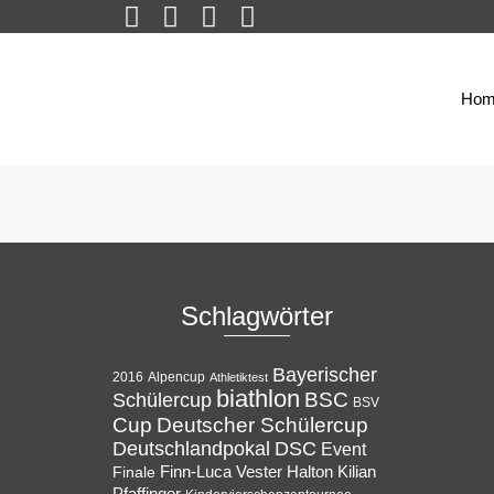
Hom
Schlagwörter
Bayerischer
Alpencup
2016
Athletiktest
biathlon
BSC
Schülercup
BSV
Cup
Deutscher Schülercup
Deutschlandpokal
DSC
Event
Halton
Finale
Finn-Luca Vester
Kilian