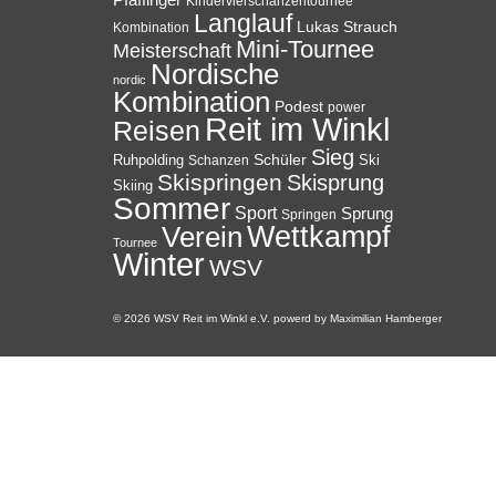
Pfaffinger
Kindervierschanzentournee
Langlauf
Lukas Strauch
Kombination
Mini-Tournee
Meisterschaft
Nordische
nordic
Kombination
Podest
power
Reit im Winkl
Reisen
Sieg
Ruhpolding
Schüler
Ski
Schanzen
Skispringen
Skisprung
Skiing
Sommer
Sport
Sprung
Springen
Wettkampf
Verein
Tournee
Winter
WSV
© 2026 WSV Reit im Winkl e.V. powerd by Maximilian Hamberger