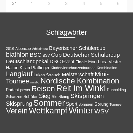
31
1
2
3
4
5
6
Schlagwörter
Bayerischer Schülercup
Alpencup
2016
Athletiktest
biathlon
Cup
BSC
Deutscher Schülercup
BSV
Deutschlandpokal
DSC
Event
Finale
Finn-Luca Vester
Halton
Kilian Pfaffinger
Kindervierschanzentournee
Kombination
Langlauf
Mini-
Meisterschaft
Lukas Strauch
Nordische Kombination
Tournee
nordic
Reit im Winkl
Reisen
Podest
Ruhpolding
power
Skispringen
Sieg
Schüler
Ski
Skiing
Schanzen
Sommer
Skisprung
Sport
Sprung
Springen
Tournee
Winter
Wettkampf
Verein
WSV