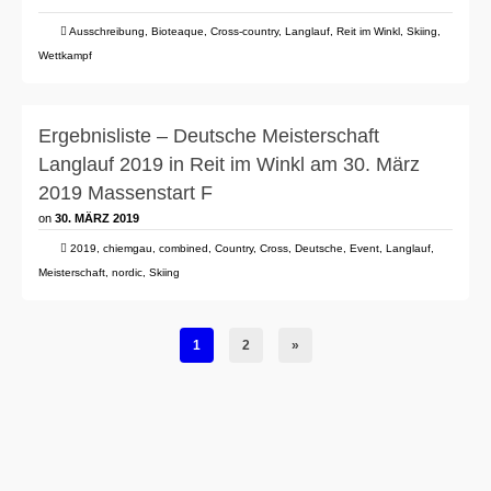
Ausschreibung
,
Bioteaque
,
Cross-country
,
Langlauf
,
Reit im Winkl
,
Skiing
,
Wettkampf
Ergebnisliste – Deutsche Meisterschaft
Langlauf 2019 in Reit im Winkl am 30. März
2019 Massenstart F
on
30. MÄRZ 2019
2019
,
chiemgau
,
combined
,
Country
,
Cross
,
Deutsche
,
Event
,
Langlauf
,
Meisterschaft
,
nordic
,
Skiing
1
2
»