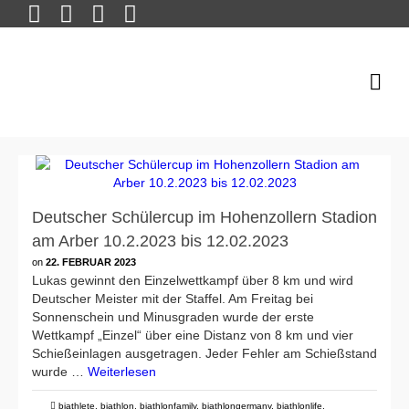
Deutscher Schülercup im Hohenzollern Stadion
am Arber 10.2.2023 bis 12.02.2023
on
22. FEBRUAR 2023
Lukas gewinnt den Einzelwettkampf über 8 km und wird
Deutscher Meister mit der Staffel. Am Freitag bei
Sonnenschein und Minusgraden wurde der erste
Wettkampf „Einzel“ über eine Distanz von 8 km und vier
Schießeinlagen ausgetragen. Jeder Fehler am Schießstand
wurde …
Weiterlesen
biathlete
,
biathlon
,
biathlonfamily
,
biathlongermany
,
biathlonlife
,