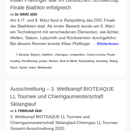
Kilian Pfaffinger war im Deutschen Schülercup
Finale Biathlon erfolgreich
on
16. MÄRZ 2020
Am 6./7. und 8. März fand in Ruhpolding das DSC Finale
der Biathleten statt. Als erster Bewerb wurde am 6. März
ein Techniksprint mit verschiedenen Elementen, wie Achter,
Wellen, Slalom, Labyrinth und Rückwärtstor durchgeführt.
Bei diesem Rennen konnte Kilian Pfaffinger …
Weiterlesen
Bavaria
,
Bayern
,
biathlon
,
chiemgau
,
competition
,
Cross-country
,
Finale
,
healthy
,
Picoftheday
,
power
,
Reisen
,
Reit im Winkl
,
Ruhpolding
,
shooting
,
Skiing
,
Sport
,
Sprint
,
team
,
Wettkampf
Ausschreibung – 3. Wettkampf BIOTEAQUE
LL Tournee und Chiemgaumeisterschaft
Skilanglauf
on
1. FEBRUAR 2020
3. Wettkampf BIOTEAQUE LL Tournee und
Chiemgaumeisterschaft Skilanglauf Chiemgau LL Tournee
Gesamt-Ausschreibung 2020