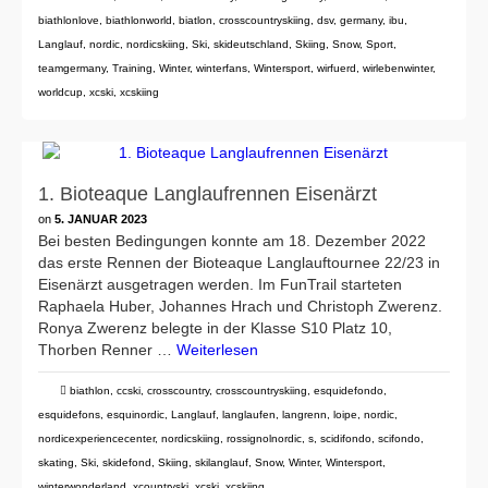
biathlonlove
,
biathlonworld
,
biatlon
,
crosscountryskiing
,
dsv
,
germany
,
ibu
,
Langlauf
,
nordic
,
nordicskiing
,
Ski
,
skideutschland
,
Skiing
,
Snow
,
Sport
,
teamgermany
,
Training
,
Winter
,
winterfans
,
Wintersport
,
wirfuerd
,
wirlebenwinter
,
worldcup
,
xcski
,
xcskiing
1. Bioteaque Langlaufrennen Eisenärzt
on
5. JANUAR 2023
Bei besten Bedingungen konnte am 18. Dezember 2022
das erste Rennen der Bioteaque Langlauftournee 22/23 in
Eisenärzt ausgetragen werden. Im FunTrail starteten
Raphaela Huber, Johannes Hrach und Christoph Zwerenz.
Ronya Zwerenz belegte in der Klasse S10 Platz 10,
Thorben Renner …
Weiterlesen
biathlon
,
ccski
,
crosscountry
,
crosscountryskiing
,
esquidefondo
,
esquidefons
,
esquinordic
,
Langlauf
,
langlaufen
,
langrenn
,
loipe
,
nordic
,
nordicexperiencecenter
,
nordicskiing
,
rossignolnordic
,
s
,
scidifondo
,
scifondo
,
skating
,
Ski
,
skidefond
,
Skiing
,
skilanglauf
,
Snow
,
Winter
,
Wintersport
,
winterwonderland
,
xcountryski
,
xcski
,
xcskiing