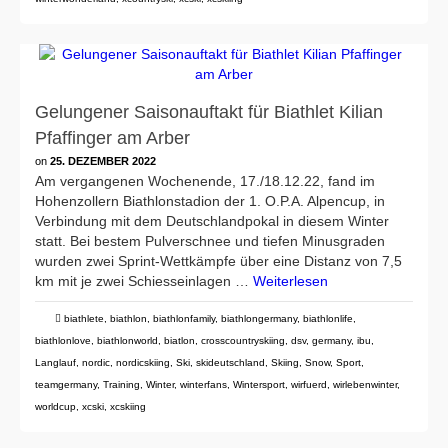
Gelungener Saisonauftakt für Biathlet Kilian
Pfaffinger am Arber
on
25. DEZEMBER 2022
Am vergangenen Wochenende, 17./18.12.22, fand im
Hohenzollern Biathlonstadion der 1. O.P.A. Alpencup, in
Verbindung mit dem Deutschlandpokal in diesem Winter
statt. Bei bestem Pulverschnee und tiefen Minusgraden
wurden zwei Sprint-Wettkämpfe über eine Distanz von 7,5
km mit je zwei Schiesseinlagen …
Weiterlesen
biathlete
,
biathlon
,
biathlonfamily
,
biathlongermany
,
biathlonlife
,
biathlonlove
,
biathlonworld
,
biatlon
,
crosscountryskiing
,
dsv
,
germany
,
ibu
,
Langlauf
,
nordic
,
nordicskiing
,
Ski
,
skideutschland
,
Skiing
,
Snow
,
Sport
,
teamgermany
,
Training
,
Winter
,
winterfans
,
Wintersport
,
wirfuerd
,
wirlebenwinter
,
worldcup
,
xcski
,
xcskiing