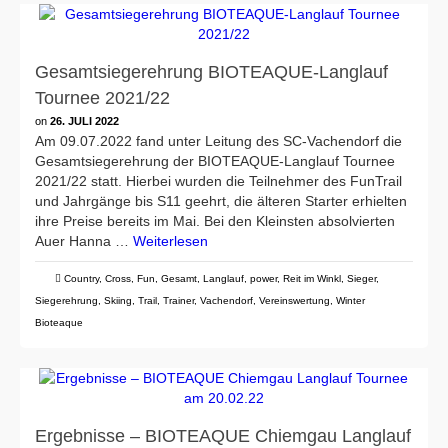
Gesamtsiegerehrung BIOTEAQUE-Langlauf
Tournee 2021/22
on
26. JULI 2022
Am 09.07.2022 fand unter Leitung des SC-Vachendorf die
Gesamtsiegerehrung der BIOTEAQUE-Langlauf Tournee
2021/22 statt. Hierbei wurden die Teilnehmer des FunTrail
und Jahrgänge bis S11 geehrt, die älteren Starter erhielten
ihre Preise bereits im Mai. Bei den Kleinsten absolvierten
Auer Hanna …
Weiterlesen
Country
,
Cross
,
Fun
,
Gesamt
,
Langlauf
,
power
,
Reit im Winkl
,
Sieger
,
Siegerehrung
,
Skiing
,
Trail
,
Trainer
,
Vachendorf
,
Vereinswertung
,
Winter
Bioteaque
Ergebnisse – BIOTEAQUE Chiemgau Langlauf