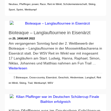
Neubau
,
Pfaffinger
,
power
,
Race
,
Reit im Winkl
,
Schülermeisterschaft
,
Skiing
,
Sport
,
Sprint
,
Wettkampf
Bioteaque – Langlauftournee in Eisenärzt
on
25. JANUAR 2022
Am vergangenen Sonntag fand der 2. Wettbewerb der
Bioteaque – Langlauftournee in der Mooswinklbacharena in
Eisenärzt statt. Der WSV Reit im Winkl war mit insgesamt
17 Langläufern am Start. Ludwig, Hanna, Raphael, Simon,
Niklas, Johannes und Matthias nahmen am Fun Trail …
Weiterlesen
Bioteaque
,
Cross-country
,
Eisenärzt
,
Geschick
,
Hindernisse
,
Langlauf
,
Reit
im Winkl
,
Skiing
,
Trail
,
Wettkampf
,
WSV