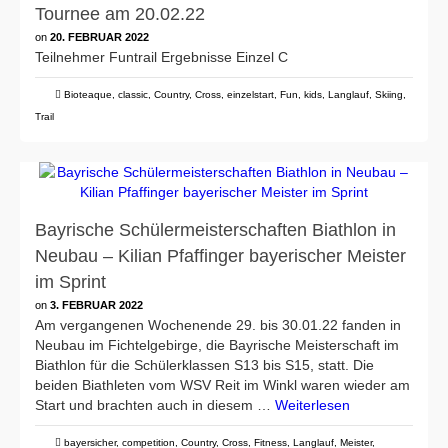
Tournee am 20.02.22
on
20. FEBRUAR 2022
Teilnehmer Funtrail Ergebnisse Einzel C
Bioteaque
,
classic
,
Country
,
Cross
,
einzelstart
,
Fun
,
kids
,
Langlauf
,
Skiing
,
Trail
Bayrische Schülermeisterschaften Biathlon in
Neubau – Kilian Pfaffinger bayerischer Meister
im Sprint
on
3. FEBRUAR 2022
Am vergangenen Wochenende 29. bis 30.01.22 fanden in
Neubau im Fichtelgebirge, die Bayrische Meisterschaft im
Biathlon für die Schülerklassen S13 bis S15, statt. Die
beiden Biathleten vom WSV Reit im Winkl waren wieder am
Start und brachten auch in diesem …
Weiterlesen
bayersicher
,
competition
,
Country
,
Cross
,
Fitness
,
Langlauf
,
Meister
,