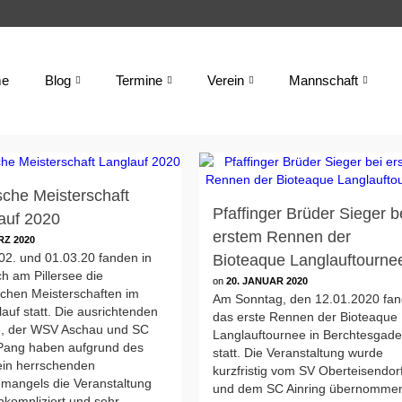
e
Blog
Termine
Verein
Mannschaft
sche Meisterschaft
Pfaffinger Brüder Sieger b
auf 2020
erstem Rennen der
RZ 2020
02. und 01.03.20 fanden in
Bioteaque Langlauftourne
ich am Pillersee die
on
20. JANUAR 2020
schen Meisterschaften im
Am Sonntag, den 12.01.2020 fa
lauf statt. Die ausrichtenden
das erste Rennen der Bioteaque
e, der WSV Aschau und SC
Langlauftournee in Berchtesgad
 Pang haben aufgrund des
statt. Die Veranstaltung wurde
ein herrschenden
kurzfristig vom SV Oberteisendor
mangels die Veranstaltung
und dem SC Ainring übernomme
unkompliziert und sehr