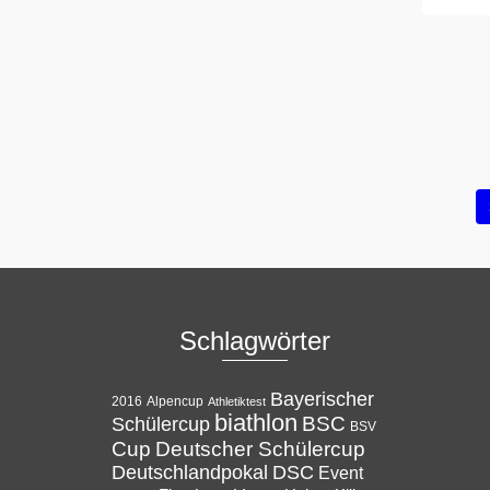
Schlagwörter
Bayerischer
Alpencup
2016
Athletiktest
biathlon
BSC
Schülercup
BSV
Cup
Deutscher Schülercup
Deutschlandpokal
DSC
Event