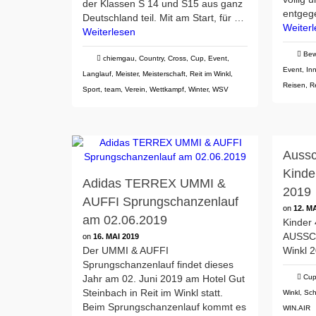
der Klassen S 14 und S15 aus ganz
entge
Deutschland teil. Mit am Start, für …
Weiter
Weiterlesen
Be
chiemgau
,
Country
,
Cross
,
Cup
,
Event
,
Event
,
In
Langlauf
,
Meister
,
Meisterschaft
,
Reit im Winkl
,
Reisen
,
R
Sport
,
team
,
Verein
,
Wettkampf
,
Winter
,
WSV
Aussc
Kinde
Adidas TERREX UMMI &
2019
AUFFI Sprungschanzenlauf
on
12. M
am 02.06.2019
Kinder
AUSSC
on
16. MAI 2019
Der UMMI & AUFFI
Winkl 
Sprungschanzenlauf findet dieses
Jahr am 02. Juni 2019 am Hotel Gut
Cu
Steinbach in Reit im Winkl statt.
Winkl
,
Sc
Beim Sprungschanzenlauf kommt es
WIN.AIR