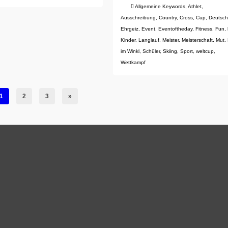
Allgemeine Keywords
,
Athlet
,
Ausschreibung
,
Country
,
Cross
,
Cup
,
Deutsc
Ehrgeiz
,
Event
,
Eventoftheday
,
Fitness
,
Fun
,
Kinder
,
Langlauf
,
Meister
,
Meisterschaft
,
Mut
,
im Winkl
,
Schüler
,
Skiing
,
Sport
,
weltcup
,
Wettkampf
1
2
3
»