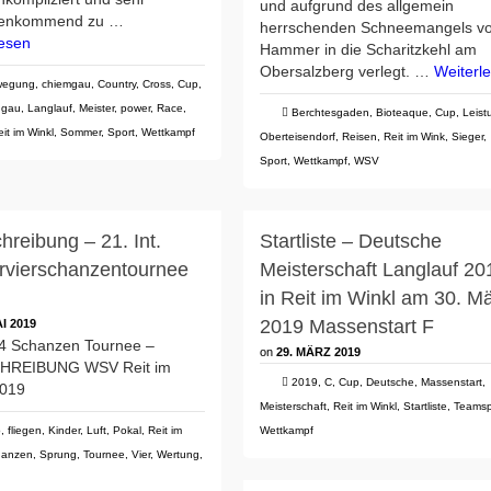
und aufgrund des allgemein
genkommend zu …
herrschenden Schneemangels v
lesen
Hammer in die Scharitzkehl am
Obersalzberg verlegt. …
Weiterl
wegung
,
chiemgau
,
Country
,
Cross
,
Cup
,
ngau
,
Langlauf
,
Meister
,
power
,
Race
,
Berchtesgaden
,
Bioteaque
,
Cup
,
Leist
eit im Winkl
,
Sommer
,
Sport
,
Wettkampf
Oberteisendorf
,
Reisen
,
Reit im Wink
,
Sieger
,
Sport
,
Wettkampf
,
WSV
hreibung – 21. Int.
Startliste – Deutsche
rvierschanzentournee
Meisterschaft Langlauf 20
in Reit im Winkl am 30. M
2019 Massenstart F
AI 2019
 4 Schanzen Tournee –
on
29. MÄRZ 2019
HREIBUNG WSV Reit im
2019
,
C
,
Cup
,
Deutsche
,
Massenstart
,
2019
Meisterschaft
,
Reit im Winkl
,
Startliste
,
Teamsp
p
,
fliegen
,
Kinder
,
Luft
,
Pokal
,
Reit im
Wettkampf
hanzen
,
Sprung
,
Tournee
,
Vier
,
Wertung
,