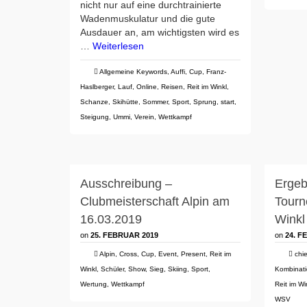
nicht nur auf eine durchtrainierte
Wadenmuskulatur und die gute
Ausdauer an, am wichtigsten wird es
…
Weiterlesen
Allgemeine Keywords
,
Auffi
,
Cup
,
Franz-
Haslberger
,
Lauf
,
Online
,
Reisen
,
Reit im Winkl
,
Schanze
,
Skihütte
,
Sommer
,
Sport
,
Sprung
,
start
,
Steigung
,
Ummi
,
Verein
,
Wettkampf
Ausschreibung –
Ergebn
Clubmeisterschaft Alpin am
Tourn
16.03.2019
Winkl
on
25. FEBRUAR 2019
on
24. F
Alpin
,
Cross
,
Cup
,
Event
,
Present
,
Reit im
chi
Winkl
,
Schüler
,
Show
,
Sieg
,
Skiing
,
Sport
,
Kombinat
Wertung
,
Wettkampf
Reit im Wi
WSV