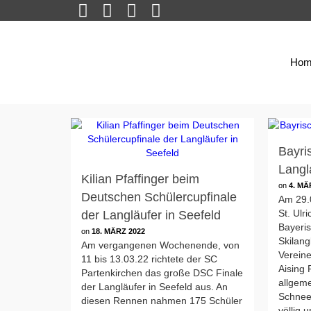
Hom
Bayri
Langl
Kilian Pfaffinger beim
on
4. MÄ
Deutschen Schülercupfinale
Am 29.
St. Ulr
der Langläufer in Seefeld
Bayeri
on
18. MÄRZ 2022
Skilang
Am vergangenen Wochenende, von
Verein
11 bis 13.03.22 richtete der SC
Aising
Partenkirchen das große DSC Finale
allgem
der Langläufer in Seefeld aus. An
Schnee
diesen Rennen nahmen 175 Schüler
völlig 