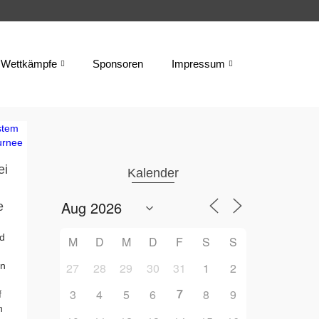
Wettkämpfe
Sponsoren
Impressum
ei
Kalender
e
nd
M
D
M
D
F
S
S
27
28
29
30
31
1
2
en
7
3
4
5
6
8
9
f
n