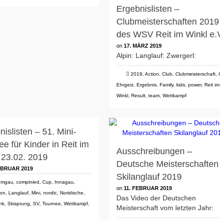
Ergebnislisten –
Clubmeisterschaften 2019
des WSV Reit im Winkl e.
on
17. MÄRZ 2019
Alpin: Langlauf: Zwergerl:
2019
,
Action
,
Club
,
Clubmeisterschaft
,
Ehrgeiz
,
Ergebnis
,
Family
,
kids
,
power
,
Reit im
Winkl
,
Result
,
team
,
Wettkampf
islisten – 51. Mini-
ee für Kinder in Reit im
Ausschreibungen –
 23.02. 2019
Deutsche Meisterschaften
EBRUAR 2019
Skilanglauf 2019
emgau
,
compinied
,
Cup
,
Innagau
,
on
11. FEBRUAR 2019
ion
,
Langlauf
,
Mini
,
nordic
,
Noridische
,
Das Video der Deutschen
nk
,
Skisprung
,
SV
,
Tournee
,
Wettkampf
,
Meisterschaft vom letzten Jahr: