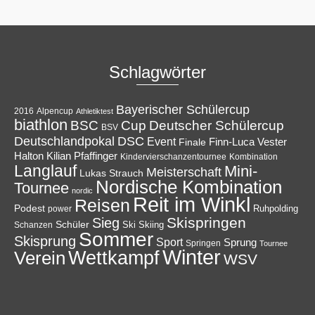
Schlagwörter
Bayerischer Schülercup
Alpencup
2016
Athletiktest
biathlon
Cup
BSC
Deutscher Schülercup
BSV
Deutschlandpokal
DSC
Event
Finale
Finn-Luca Vester
Halton
Kilian Pfaffinger
Kindervierschanzentournee
Kombination
Langlauf
Mini-
Meisterschaft
Lukas Strauch
Nordische Kombination
Tournee
nordic
Reit im Winkl
Reisen
Podest
Ruhpolding
power
Skispringen
Sieg
Schüler
Ski
Skiing
Schanzen
Sommer
Skisprung
Sport
Sprung
Springen
Tournee
Winter
Wettkampf
Verein
WSV