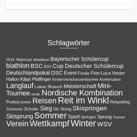
Schlagwörter
Bayerischer Schülercup
Alpencup
2016
Athletiktest
biathlon
Cup
BSC
Deutscher Schülercup
BSV
Deutschlandpokal
DSC
Event
Finale
Finn-Luca Vester
Halton
Kilian Pfaffinger
Kindervierschanzentournee
Kombination
Langlauf
Mini-
Meisterschaft
Lukas Strauch
Nordische Kombination
Tournee
nordic
Reit im Winkl
Reisen
Podest
Ruhpolding
power
Skispringen
Sieg
Schüler
Ski
Skiing
Schanzen
Sommer
Skisprung
Sport
Sprung
Springen
Tournee
Winter
Wettkampf
Verein
WSV