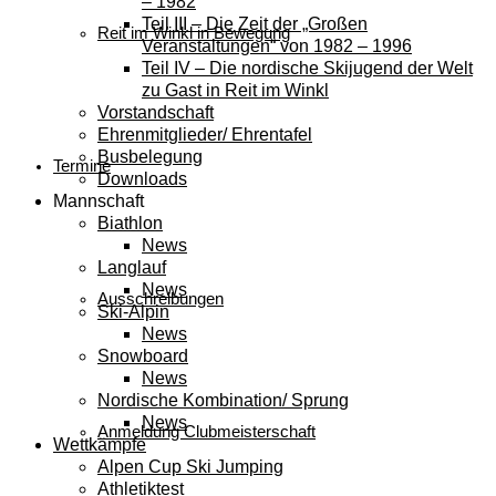
– 1982
Teil III – Die Zeit der „Großen
Reit im Winkl in Bewegung
Veranstaltungen“ von 1982 – 1996
Teil IV – Die nordische Skijugend der Welt
zu Gast in Reit im Winkl
Vorstandschaft
Ehrenmitglieder/ Ehrentafel
Busbelegung
Termine
Downloads
Mannschaft
Biathlon
News
Langlauf
News
Ausschreibungen
Ski-Alpin
News
Snowboard
News
Nordische Kombination/ Sprung
News
Anmeldung Clubmeisterschaft
Wettkämpfe
Alpen Cup Ski Jumping
Athletiktest