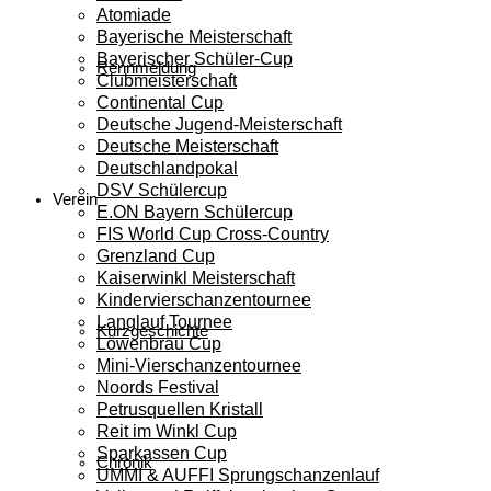
Atomiade
Bayerische Meisterschaft
Bayerischer Schüler-Cup
Rennmeldung
Clubmeisterschaft
Continental Cup
Deutsche Jugend-Meisterschaft
Deutsche Meisterschaft
Deutschlandpokal
DSV Schülercup
Verein
E.ON Bayern Schülercup
FIS World Cup Cross-Country
Grenzland Cup
Kaiserwinkl Meisterschaft
Kindervierschanzentournee
Langlauf Tournee
Kurzgeschichte
Löwenbräu Cup
Mini-Vierschanzentournee
Noords Festival
Petrusquellen Kristall
Reit im Winkl Cup
Sparkassen Cup
Chronik
UMMI & AUFFI Sprungschanzenlauf