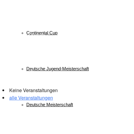
Langlauf
Mini-Tournee
Meisterschaft
Lukas Strauch
Nordische Kombination
Podest
nordic
power
Reit im Winkl
Reisen
Ruhpolding
Schüler
Schanzen
Sommer
Skispringen
Sieg
Skisprung
Ski
Skiing
Wettkampf
Verein
Continental Cup
Sport
Sprung
Springen
Tournee
Winter
WSV
Deutsche Jugend-Meisterschaft
Veranstaltungen
Keine Veranstaltungen
alle Veranstaltungen
Deutsche Meisterschaft
© 2026 WSV Reit im Winkl e.V. powerd by Maximilian Hamberger