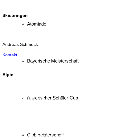
Skispringen
Atomiade
Andreas Schmuck
Kontakt
Bayerische Meisterschaft
Alpin
Schlagwörter
Bayerischer Schüler-Cup
biathlon
Bayerischer Schülercup
Alpencup
2016
Athletiktest
Cup
BSC
Deutscher Schülercup
BSV
Deutschlandpokal
DSC
Event
Finale
Finn-Luca Vester
Clubmeisterschaft
Halton
Kilian Pfaffinger
Kindervierschanzentournee
Kombination