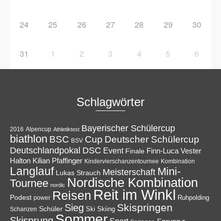
24
25
26
27
28
29
30
31
1
2
3
4
5
6
Schlagwörter
Bayerischer Schülercup
Alpencup
2016
Athletiktest
biathlon
Cup
BSC
Deutscher Schülercup
BSV
Deutschlandpokal
DSC
Event
Finale
Finn-Luca Vester
Halton
Kilian Pfaffinger
Kindervierschanzentournee
Kombination
Langlauf
Mini-
Meisterschaft
Lukas Strauch
Nordische Kombination
Tournee
nordic
Reit im Winkl
Reisen
Podest
Ruhpolding
power
Skispringen
Sieg
Schüler
Ski
Skiing
Schanzen
Sommer
Skisprung
Sport