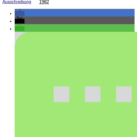
Ausschreibung
1982
Teil III – Die Zeit der „Großen Veranstaltungen“
von 1982 – 1996
Teil IV – Die nordische Skijugend der Welt zu