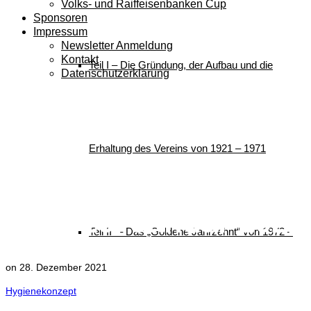
Volks- und Raiffeisenbanken Cup
Sponsoren
Impressum
Newsletter Anmeldung
Kontakt
Teil I – Die Gründung, der Aufbau und die
Datenschutzerklärung
Ausschreibung –
DSV
Erhaltung des Vereins von 1921 – 1971
Jugendcup/Deutschl
14. – 16. Januar 2022
Teil II – Das „Goldene Jahrzehnt“ von 1972 –
on
28. Dezember 2021
Hygienekonzept