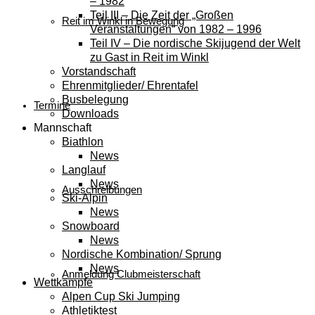
– 1982
Teil III – Die Zeit der „Großen
Reit im Winkl in Bewegung
Veranstaltungen“ von 1982 – 1996
Teil IV – Die nordische Skijugend der Welt
zu Gast in Reit im Winkl
Vorstandschaft
Ehrenmitglieder/ Ehrentafel
Busbelegung
Termine
Downloads
Mannschaft
Biathlon
News
Langlauf
News
Ausschreibungen
Ski-Alpin
News
Snowboard
News
Nordische Kombination/ Sprung
News
Anmeldung Clubmeisterschaft
Wettkämpfe
Alpen Cup Ski Jumping
Athletiktest