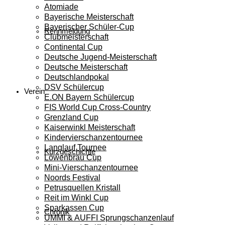
Atomiade
Bayerische Meisterschaft
Bayerischer Schüler-Cup
Rennmeldung
Clubmeisterschaft
Continental Cup
Deutsche Jugend-Meisterschaft
Deutsche Meisterschaft
Deutschlandpokal
DSV Schülercup
Verein
E.ON Bayern Schülercup
FIS World Cup Cross-Country
Grenzland Cup
Kaiserwinkl Meisterschaft
Kindervierschanzentournee
Langlauf Tournee
Kurzgeschichte
Löwenbräu Cup
Mini-Vierschanzentournee
Noords Festival
Petrusquellen Kristall
Reit im Winkl Cup
Sparkassen Cup
Chronik
UMMI & AUFFI Sprungschanzenlauf