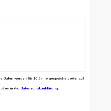
e Daten werden für 10 Jahre gespeichert oder auf
Bitte lasse die
Bitte lasse die
Bitte lasse die
bt es in der
Datenschutzerklärung
.
n.