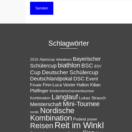
Schlagwörter
Bayerischer
Alpencup
2016
Athletiktest
biathlon
BSC
Schülercup
BSV
Cup
Deutscher Schülercup
Deutschlandpokal
DSC
Event
Halton
Finale
Finn-Luca Vester
Kilian
Pfaffinger
Kindervierschanzentournee
Langlauf
Lukas Strauch
Kombination
Mini-Tournee
Meisterschaft
Nordische
nordic
Kombination
Podest
power
Reit im Winkl
Reisen