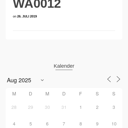
WA0012
on
26. JULI 2019
Kalender
M
D
M
D
F
S
S
28
29
30
31
1
2
3
4
5
6
7
8
9
10