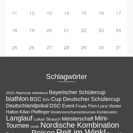
11
12
13
14
15
16
17
18
19
20
21
22
23
24
25
26
27
28
29
30
31
Schlagwörter
Bayerischer Schülercup
Alpencup
2016
Athletiktest
biathlon
Cup
BSC
Deutscher Schülercup
BSV
Deutschlandpokal
DSC
Event
Finale
Finn-Luca Vester
Halton
Kilian Pfaffinger
Kindervierschanzentournee
Kombination
Langlauf
Mini-
Meisterschaft
Lukas Strauch
Nordische Kombination
Tournee
nordic
Reit im Winkl
Reisen