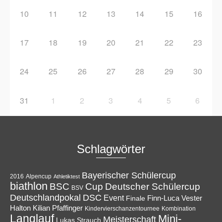
10
11
12
13
14
15
16
17
18
19
20
21
22
23
24
25
26
27
28
29
30
31
1
2
3
4
5
6
Schlagwörter
Bayerischer Schülercup
Alpencup
2016
Athletiktest
biathlon
Cup
BSC
Deutscher Schülercup
BSV
Deutschlandpokal
DSC
Event
Finale
Finn-Luca Vester
Halton
Kilian Pfaffinger
Kindervierschanzentournee
Kombination
Langlauf
Mini-
Meisterschaft
Lukas Strauch