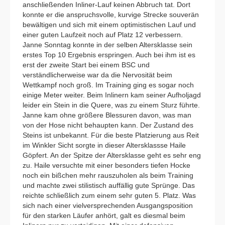
anschließenden Inliner-Lauf keinen Abbruch tat. Dort
konnte er die anspruchsvolle, kurvige Strecke souverän
bewältigen und sich mit einem optimistischen Lauf und
einer guten Laufzeit noch auf Platz 12 verbessern.
Janne Sonntag konnte in der selben Altersklasse sein
erstes Top 10 Ergebnis erspringen. Auch bei ihm ist es
erst der zweite Start bei einem BSC und
verständlicherweise war da die Nervosität beim
Wettkampf noch groß. Im Training ging es sogar noch
einige Meter weiter. Beim Inlinern kam seiner Aufholjagd
leider ein Stein in die Quere, was zu einem Sturz führte.
Janne kam ohne größere Blessuren davon, was man
von der Hose nicht behaupten kann. Der Zustand des
Steins ist unbekannt. Für die beste Platzierung aus Reit
im Winkler Sicht sorgte in dieser Altersklassse Haile
Göpfert. An der Spitze der Altersklasse geht es sehr eng
zu. Haile versuchte mit einer besonders tiefen Hocke
noch ein bißchen mehr rauszuholen als beim Training
und machte zwei stilistisch auffällig gute Sprünge. Das
reichte schließlich zum einem sehr guten 5. Platz. Was
sich nach einer vielversprechenden Ausgangsposition
für den starken Läufer anhört, galt es diesmal beim