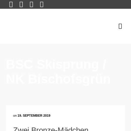
BSC Skisprung /
NK Bischofsgrün
on
19. SEPTEMBER 2019
Zwei Bronze-Mädchen.