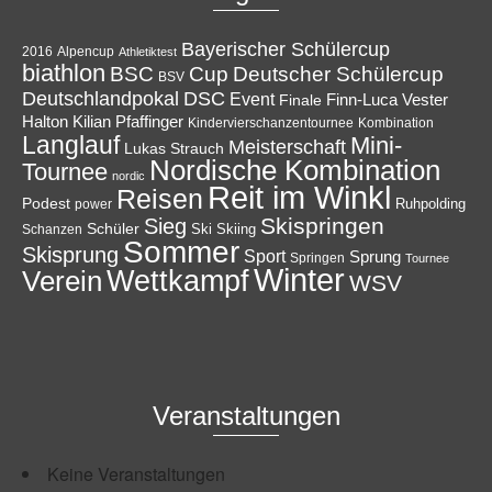
Bayerischer Schülercup
Alpencup
2016
Athletiktest
biathlon
Cup
BSC
Deutscher Schülercup
BSV
Deutschlandpokal
DSC
Event
Finale
Finn-Luca Vester
Halton
Kilian Pfaffinger
Kindervierschanzentournee
Kombination
Langlauf
Mini-
Meisterschaft
Lukas Strauch
Nordische Kombination
Tournee
nordic
Reit im Winkl
Reisen
Podest
Ruhpolding
power
Skispringen
Sieg
Schüler
Ski
Skiing
Schanzen
Sommer
Skisprung
Sport
Sprung
Springen
Tournee
Winter
Wettkampf
Verein
WSV
Veranstaltungen
Keine Veranstaltungen