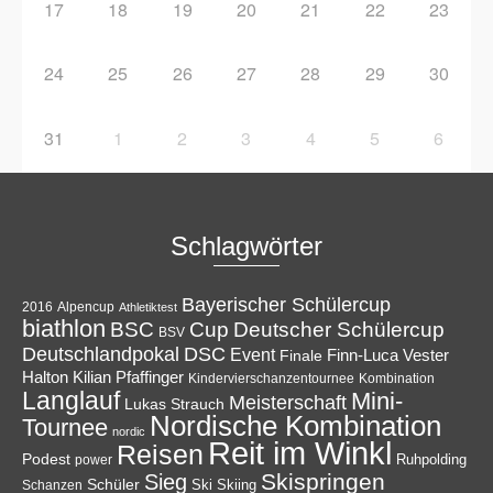
17
18
19
20
21
22
23
24
25
26
27
28
29
30
31
1
2
3
4
5
6
Schlagwörter
Bayerischer Schülercup
Alpencup
2016
Athletiktest
biathlon
Cup
BSC
Deutscher Schülercup
BSV
Deutschlandpokal
DSC
Event
Finale
Finn-Luca Vester
Halton
Kilian Pfaffinger
Kindervierschanzentournee
Kombination
Langlauf
Mini-
Meisterschaft
Lukas Strauch
Nordische Kombination
Tournee
nordic
Reit im Winkl
Reisen
Podest
Ruhpolding
power
Skispringen
Sieg
Schüler
Ski
Skiing
Schanzen