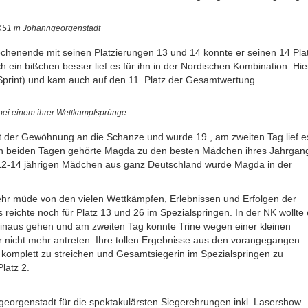
K51 in Johanngeorgenstadt
ochenende mit seinen Platzierungen 13 und 14 konnte er seinen 14 Pla
 ein bißchen besser lief es für ihn in der Nordischen Kombination. Hie
 (Sprint) und kam auch auf den 11. Platz der Gesamtwertung.
ei einem ihrer Wettkampfsprünge
 der Gewöhnung an die Schanze und wurde 19., am zweiten Tag lief e
. An beiden Tagen gehörte Magda zu den besten Mädchen ihres Jahrgan
r 12-14 jährigen Mädchen aus ganz Deutschland wurde Magda in der
hr müde von den vielen Wettkämpfen, Erlebnissen und Erfolgen der
s reichte noch für Platz 13 und 26 im Spezialspringen. In der NK wollte
hinaus gehen und am zweiten Tag konnte Trine wegen einer kleinen
 nicht mehr antreten. Ihre tollen Ergebnisse aus den vorangegangen
komplett zu streichen und Gesamtsiegerin im Spezialspringen zu
latz 2.
ngeorgenstadt für die spektakulärsten Siegerehrungen inkl. Lasershow