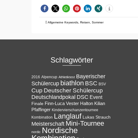
Allgemeine Keywords
,
Reisen
,
Sommer
Schlagwörter
Bayerischer
Alpencup
2016
Athletiktest
biathlon
BSC
Schülercup
BSV
Cup
Deutscher Schülercup
Deutschlandpokal
DSC
Event
Halton
Finale
Finn-Luca Vester
Kilian
Pfaffinger
Kindervierschanzentournee
Langlauf
Lukas Strauch
Kombination
Mini-Tournee
Meisterschaft
Nordische
nordic
Kombination