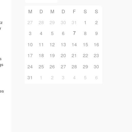
M
D
M
D
F
S
S
27
28
29
30
31
1
2
tz
r
7
3
4
5
6
8
9
10
11
12
13
14
15
16
17
18
19
20
21
22
23
s
gs
24
25
26
27
28
29
30
31
1
2
3
4
5
6
 es