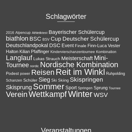
Schlagwörter
Bayerischer Schülercup
Alpencup
2016
Athletiktest
biathlon
Cup
BSC
Deutscher Schülercup
BSV
Deutschlandpokal
DSC
Event
Finale
Finn-Luca Vester
Halton
Kilian Pfaffinger
Kindervierschanzentournee
Kombination
Langlauf
Mini-
Meisterschaft
Lukas Strauch
Nordische Kombination
Tournee
nordic
Reit im Winkl
Reisen
Podest
Ruhpolding
power
Skispringen
Sieg
Schüler
Ski
Skiing
Schanzen
Sommer
Skisprung
Sport
Sprung
Springen
Tournee
Winter
Wettkampf
Verein
WSV
Veranstaltungen