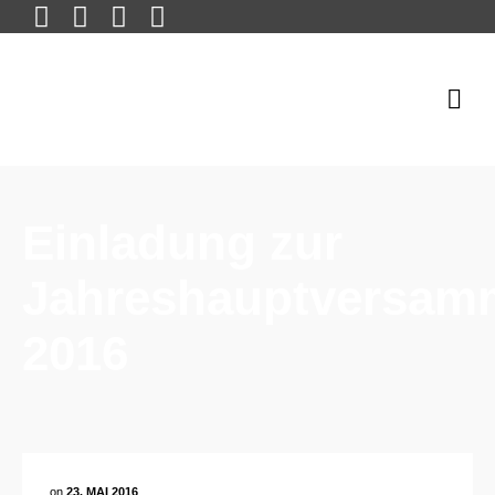
Einladung zur
Jahreshauptversam
2016
on
23. MAI 2016