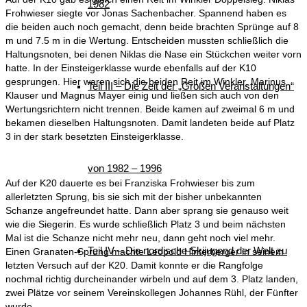
1982
Frohwieser siegte vor Jonas Sachenbacher. Spannend haben es
die beiden auch noch gemacht, denn beide brachten Sprünge auf 8
m und 7.5 m in die Wertung. Entscheiden mussten schließlich die
Haltungsnoten, bei denen Niklas die Nase ein Stückchen weiter vorn
hatte. In der Einsteigerklasse wurde ebenfalls auf der K10
gesprungen. Hier waren sich die beiden Reit im Winkler, Marinus
Teil III – Die Zeit der „Großen Veranstaltungen“
Klauser und Magnus Mayer einig und ließen sich auch von den
Wertungsrichtern nicht trennen. Beide kamen auf zweimal 6 m und
bekamen dieselben Haltungsnoten. Damit landeten beide auf Platz
3 in der stark besetzten Einsteigerklasse.
von 1982 – 1996
Auf der K20 dauerte es bei Franziska Frohwieser bis zum
allerletzten Sprung, bis sie sich mit der bisher unbekannten
Schanze angefreundet hatte. Dann aber sprang sie genauso weit
wie die Siegerin. Es wurde schließlich Platz 3 und beim nächsten
Mal ist die Schanze nicht mehr neu, dann geht noch viel mehr.
Teil IV – Die nordische Skijugend der Welt zu
Einen Granaten-Sprung machte Leopold Hinterberger in seinem
letzten Versuch auf der K20. Damit konnte er die Rangfolge
nochmal richtig durcheinander wirbeln und auf dem 3. Platz landen,
zwei Plätze vor seinem Vereinskollegen Johannes Rühl, der Fünfter
wurde.