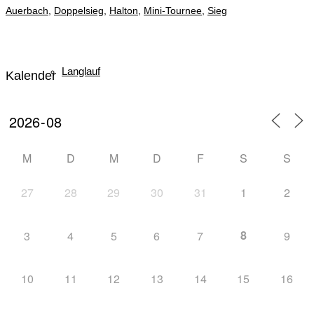
Auerbach
,
Doppelsieg
,
Halton
,
Mini-Tournee
,
Sieg
Langlauf
Kalender
News
M
D
M
D
F
S
S
27
28
29
30
31
1
2
8
3
4
5
6
7
9
Ski-Alpin
10
11
12
13
14
15
16