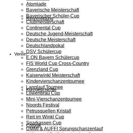
Atomiade
Bayerische Meisterschaft
Bayerischer Schüler-Cup
Rennmeldung
Clubmeisterschaft
Continental Cup
Deutsche Jugend-Meisterschaft
Deutsche Meisterschaft
Deutschlandpokal
DSV Schülercup
Verein
E.ON Bayern Schülercup
FIS World Cup Cross-Country
Grenzland Cup
Kaiserwinkl Meisterschaft
Kindervierschanzentournee
Langlauf Tournee
Kurzgeschichte
Löwenbräu Cup
Mini-Vierschanzentournee
Noords Festival
Petrusquellen Kristall
Reit im Winkl Cup
Sparkassen Cup
Chronik
UMMI & AUFFI Sprungschanzenlauf