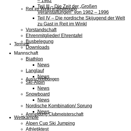
– 1982
Teil III – Die Zeit der „Großen
Reit im Winkl in Bewegung
Veranstaltungen“ von 1982 – 1996
Teil IV – Die nordische Skijugend der Welt
zu Gast in Reit im Winkl
Vorstandschaft
Ehrenmitglieder/ Ehrentafel
Busbelegung
Termine
Downloads
Mannschaft
Biathlon
News
Langlauf
News
Ausschreibungen
Ski-Alpin
News
Snowboard
News
Nordische Kombination/ Sprung
News
Anmeldung Clubmeisterschaft
Wettkämpfe
Alpen Cup Ski Jumping
Athletiktest