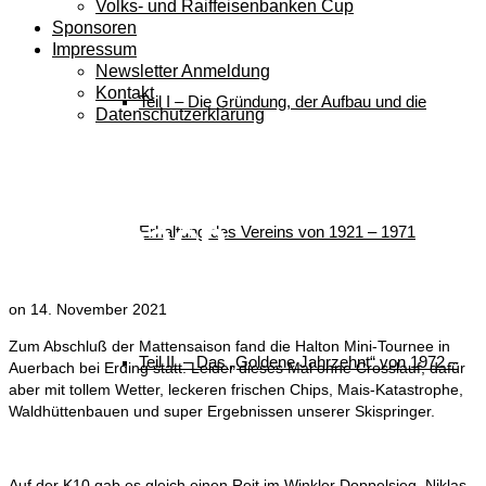
Volks- und Raiffeisenbanken Cup
Sponsoren
Impressum
Newsletter Anmeldung
Kontakt
Teil I – Die Gründung, der Aufbau und die
Datenschutzerklärung
Halton Mini-Tournee
Auerbach
Erhaltung des Vereins von 1921 – 1971
on
14. November 2021
Zum Abschluß der Mattensaison fand die Halton Mini-Tournee in
Teil II – Das „Goldene Jahrzehnt“ von 1972 –
Auerbach bei Erding statt. Leider dieses Mal ohne Crosslauf, dafür
aber mit tollem Wetter, leckeren frischen Chips, Mais-Katastrophe,
Waldhüttenbauen und super Ergebnissen unserer Skispringer.
Auf der K10 gab es gleich einen Reit im Winkler Doppelsieg. Niklas