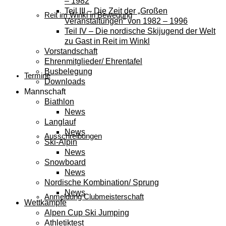
– 1982
Teil III – Die Zeit der „Großen
Reit im Winkl in Bewegung
Veranstaltungen“ von 1982 – 1996
Teil IV – Die nordische Skijugend der Welt
zu Gast in Reit im Winkl
Vorstandschaft
Ehrenmitglieder/ Ehrentafel
Busbelegung
Termine
Downloads
Mannschaft
Biathlon
News
Langlauf
News
Ausschreibungen
Ski-Alpin
News
Snowboard
News
Nordische Kombination/ Sprung
News
Anmeldung Clubmeisterschaft
Wettkämpfe
Alpen Cup Ski Jumping
Athletiktest