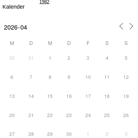
1982
Kalender
Teil III – Die Zeit der „Großen Veranstaltungen“
M
D
M
D
F
S
S
30
31
1
2
3
4
5
von 1982 – 1996
6
7
8
9
10
11
12
13
14
15
16
17
18
19
Teil IV – Die nordische Skijugend der Welt zu
20
21
22
23
24
25
26
27
28
29
30
1
2
3