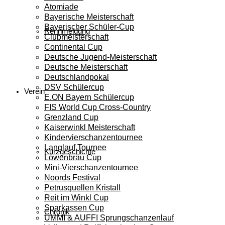
Atomiade
Bayerische Meisterschaft
Bayerischer Schüler-Cup
Rennmeldung
Clubmeisterschaft
Continental Cup
Deutsche Jugend-Meisterschaft
Deutsche Meisterschaft
Deutschlandpokal
DSV Schülercup
Verein
E.ON Bayern Schülercup
FIS World Cup Cross-Country
Grenzland Cup
Kaiserwinkl Meisterschaft
Kindervierschanzentournee
Langlauf Tournee
Kurzgeschichte
Löwenbräu Cup
Mini-Vierschanzentournee
Noords Festival
Petrusquellen Kristall
Reit im Winkl Cup
Sparkassen Cup
Chronik
UMMI & AUFFI Sprungschanzenlauf