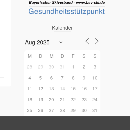
Kalender
M
D
M
D
F
S
S
28
29
30
31
1
2
3
4
5
6
7
8
9
10
11
12
13
14
15
16
17
18
19
20
21
22
23
24
25
26
27
28
29
30
31