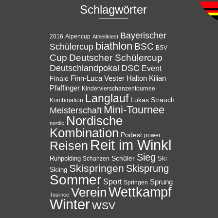
Schlagwörter
Bayerischer
Alpencup
2016
Athletiktest
biathlon
BSC
Schülercup
BSV
Cup
Deutscher Schülercup
Deutschlandpokal
DSC
Event
Halton
Finale
Finn-Luca Vester
Kilian
Pfaffinger
Kindervierschanzentournee
Langlauf
Lukas Strauch
Kombination
Mini-Tournee
Meisterschaft
Nordische
nordic
Kombination
Podest
power
Reit im Winkl
Reisen
Sieg
Ruhpolding
Schüler
Ski
Schanzen
Skispringen
Skisprung
Skiing
Sommer
Sport
Sprung
Springen
Wettkampf
Verein
Tournee
Winter
WSV