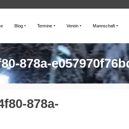
e
Blog
Termine
Verein
Mannschaft
f80-878a-e057970f76b
4f80-878a-