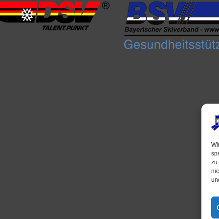
Wi
sp
zu
ni
un