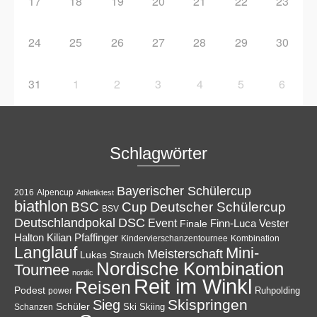
17
18
19
20
21
22
23
24
25
26
27
28
29
30
31
1
2
3
4
5
6
Schlagwörter
Bayerischer Schülercup
Alpencup
2016
Athletiktest
biathlon
Cup
BSC
Deutscher Schülercup
BSV
Deutschlandpokal
DSC
Event
Finale
Finn-Luca Vester
Halton
Kilian Pfaffinger
Kindervierschanzentournee
Kombination
Langlauf
Mini-
Meisterschaft
Lukas Strauch
Nordische Kombination
Tournee
nordic
Reit im Winkl
Reisen
Podest
Ruhpolding
power
Skispringen
Sieg
Schüler
Ski
Skiing
Schanzen