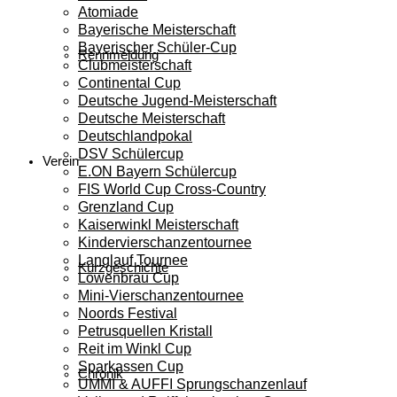
Atomiade
Bayerische Meisterschaft
Bayerischer Schüler-Cup
Rennmeldung
Clubmeisterschaft
Continental Cup
Deutsche Jugend-Meisterschaft
Deutsche Meisterschaft
Deutschlandpokal
DSV Schülercup
Verein
E.ON Bayern Schülercup
FIS World Cup Cross-Country
Grenzland Cup
Kaiserwinkl Meisterschaft
Kindervierschanzentournee
Langlauf Tournee
Kurzgeschichte
Löwenbräu Cup
Mini-Vierschanzentournee
Noords Festival
Petrusquellen Kristall
Reit im Winkl Cup
Sparkassen Cup
Chronik
UMMI & AUFFI Sprungschanzenlauf