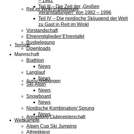
– 1982
Teil III – Die Zeit der „Großen
Reit im Winkl in Bewegung
Veranstaltungen“ von 1982 – 1996
Teil IV – Die nordische Skijugend der Welt
zu Gast in Reit im Winkl
Vorstandschaft
Ehrenmitglieder/ Ehrentafel
Busbelegung
Termine
Downloads
Mannschaft
Biathlon
News
Langlauf
News
Ausschreibungen
Ski-Alpin
News
Snowboard
News
Nordische Kombination/ Sprung
News
Anmeldung Clubmeisterschaft
Wettkämpfe
Alpen Cup Ski Jumping
Athletiktest