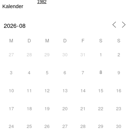
1982
Kalender
Teil III – Die Zeit der „Großen Veranstaltungen“
M
D
M
D
F
S
S
27
28
29
30
31
1
2
von 1982 – 1996
8
3
4
5
6
7
9
10
11
12
13
14
15
16
Teil IV – Die nordische Skijugend der Welt zu
17
18
19
20
21
22
23
24
25
26
27
28
29
30