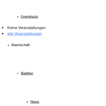
Veranstaltungen
Downloads
Keine Veranstaltungen
alle Veranstaltungen
© 2026 WSV Reit im Winkl e.V. powerd by Maximilian Hamberger
Mannschaft
Biathlon
News